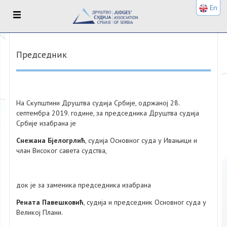
En
Председник
На Скупштини Друштва судија Србије, одржаној 28.
септембра 2019. године, за председника Друштва судија
Србије изабрана је
Снежана Бјелогрлић
, судија Основног суда у Ивањици и
члан Високог савета судства,
док је за заменика председника изабрана
Рената Павешковић
, судија и председник Основног суда у
Великој Плани.