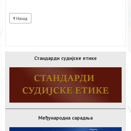
Назад
Стандарди судијске етике
Међународна сарадња