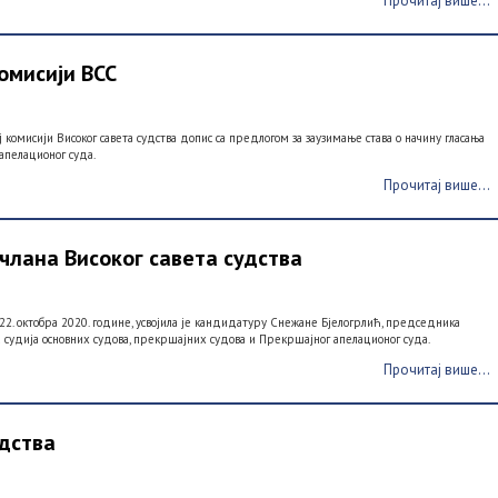
Прочитај више...
омисији ВСС
 комисији Високог савета судства допис са предлогом за заузимање става о начину гласања
апелационог суда.
Прочитај више...
члана Високог савета судства
 22. октобра 2020. године, усвојила је кандидатуру Снежане Бјелогрлић, председника
да судија основних судова, прекршајних судова и Прекршајног апелационог суда.
Прочитај више...
удства