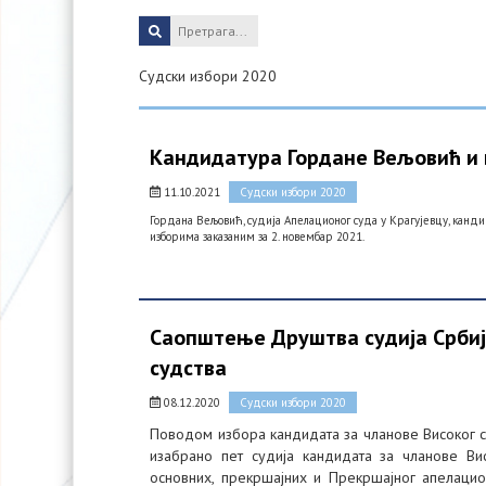
Судски избори 2020
Кандидатура Гордане Вељовић и
11.10.2021
Судски избори 2020
Гордана Вељовић, судија Апелационог суда у Крагујевцу, кандид
изборима заказаним за 2. новембар 2021.
Саопштење Друштва судија Србиј
судства
08.12.2020
Судски избори 2020
Поводом избора кандидата за чланове Високог сав
изабрано пет судија кандидата за чланове Вис
основних, прекршајних и Прекршајног апелацио