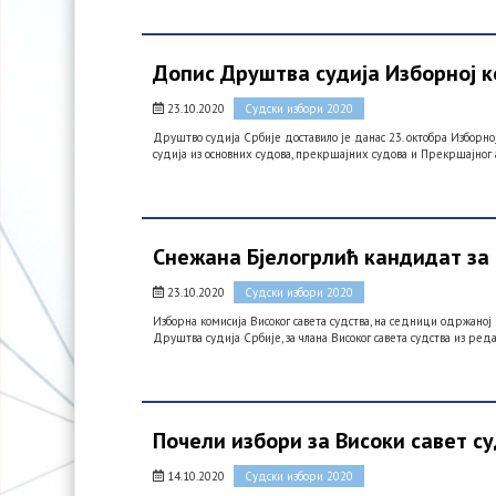
Допис Друштва судија Изборној к
23.10.2020
Судски избори 2020
Друштво судија Србије доставило је данас 23. октобра Изборној
судија из основних судова, прекршајних судова и Прекршајног 
Снежана Бјелогрлић кандидат за 
23.10.2020
Судски избори 2020
Изборна комисија Високог савета судства, на седници одржаној
Друштва судија Србије, за члана Високог савета судства из ре
Почели избори за Високи савет с
14.10.2020
Судски избори 2020