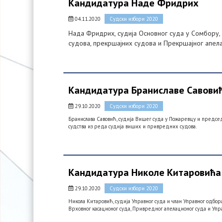
Кандидатура Наде Фридрих
04.11.2020
Судски избори 2020
Нада Фридрих, судија Основног суда у Сомбору, к
судова, прекршајних судова и Прекршајног апел
Кандидатура Браниславе Савови
29.10.2020
Судски избори 2020
Бранислава Савовић, судија Вишег суда у Пожаревцу и предсе
судства из реда судија виших и привредних судова.
Кандидатура Николе Китаровића
29.10.2020
Судски избори 2020
Никола Китаровић, судија Управног суда и члан Управног одбора
Врховног касационог суда, Привредног апелационог суда и Упра