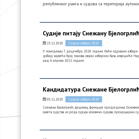
републичког ранга и судова са територија аутоно
Судије питају Снежану Бјелогрли
23.11.2020
Судски избори 2020
У понедељак 7. децембра 2020. године биће одржани избори за
добију највећи број гласова својих изборних база, извршиће На
рад 6. априла 2021. године.
Кандидатура Снежане Бјелогрли
05.11.2020
Судски избори 2020
Снежана Бјелогрлић, вршилац функције председника Основног 
савета судства из реда судија основних судова, прекршајних с