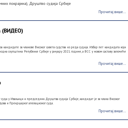
мних покрајина), Друштво судија Србије
Прочитај више...
ћ (ВИДЕО)
 кандидате за чланове Високог савета судства из реда судија. Избор пет кандидата који
родна скупштина Републике Србије у јануару 2021. године, а ВСС у новом саставу започеће
Прочитај више...
ћ
суда у Ивањици и председник Друштва судија Србије, кандидат је за члана Високог
удова и Прекршајног апелационог суда.
Прочитај више...