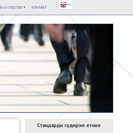
En
А О СУДСТВУ
КОНТАКТ
Стандарди судијске етике