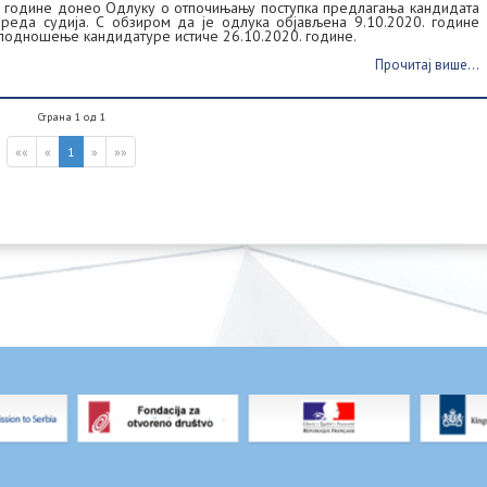
0. године донео Одлуку о отпочињању поступка предлагања кандидата
 реда судија. С обзиром да је одлука објављена 9.10.2020. године
а подношење кандидатуре истиче 26.10.2020. године.
Прочитај више...
Страна 1 од 1
««
«
1
»
»»