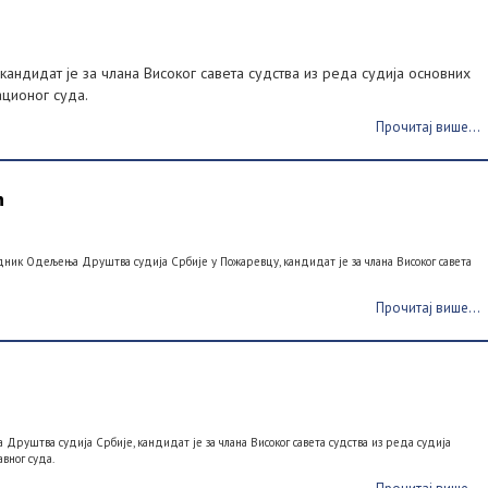
андидат је за члана Високог савета судства из реда судија основних
ационог суда.
Прочитај више...
ћ
дник Одељења Друштва судија Србије у Пожаревцу, кандидат је за члана Високог савета
Прочитај више...
 Друштва судија Србије, кандидат је за члана Високог савета судства из реда судија
вног суда.