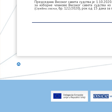
Председник Високог савета судства је 1.10.202
за изборне чланове Високог савета судства из
(
, бр. 122/2020), рок од 15 дана з
Службени гласник