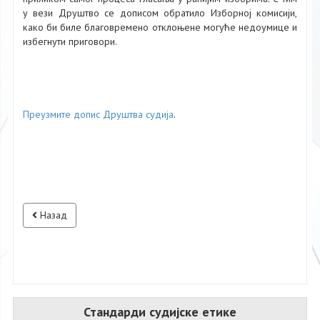
у вези Друштво се дописом обратило Изборној комисији,
како би биле благовремено отклоњене могуће недоумице и
избегнути приговори.
Преузмите допис Друштва судија
.
Назад
Стандарди судијске етике