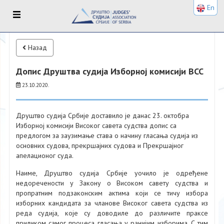
En
Назад
Допис Друштва судија Изборној комисији ВСС
23.10.2020.
Друштво судија Србије доставило је данас 23. октобра
Изборној комисији Високог савета судства допис са
предлогом за заузимање става о начину гласања судија из
основних судова, прекршајних судова и Прекршајног
апелационог суда.
Наиме, Друштво судија Србије уочило је одређене
недоречености у Закону о Високом савету судства и
пропратним подзаконским актима који се тичу избора
изборних кандидата за чланове Високог савета судства из
реда судија, које су доводиле до различите праксе
приликом самог процеса гласања у ранијим изборима. С тим