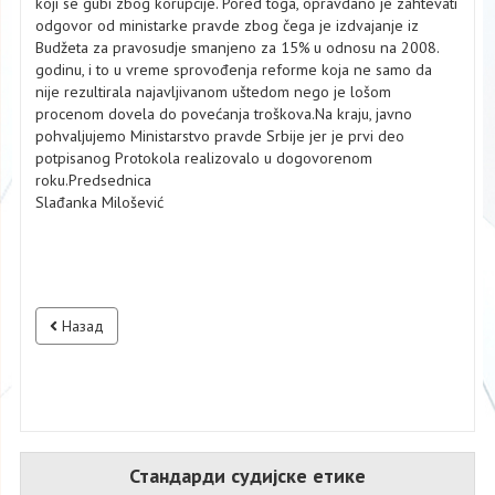
koji se gubi zbog korupcije. Pored toga, opravdano je zahtevati
odgovor od ministarke pravde zbog čega je izdvajanje iz
Budžeta za pravosudje smanjeno za 15% u odnosu na 2008.
godinu, i to u vreme sprovođenja reforme koja ne samo da
nije rezultirala najavljivanom uštedom nego je lošom
procenom dovela do povećanja troškova.Na kraju, javno
pohvaljujemo Ministarstvo pravde Srbije jer je prvi deo
potpisanog Protokola realizovalo u dogovorenom
roku.Predsednica
Slađanka Milošević
Назад
Стандарди судијске етике