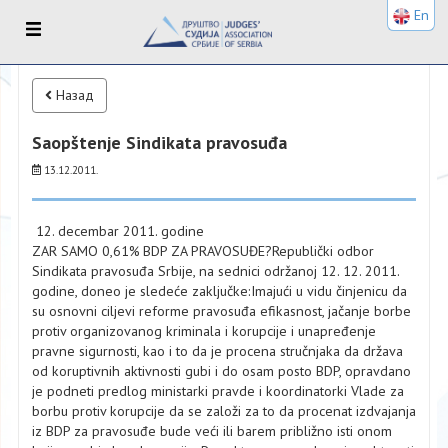
En
Назад
Saopštenje Sindikata pravosuđa
13.12.2011.
12. decembar 2011. godine
ZAR SAMO 0,61% BDP ZA PRAVOSUĐE?Republički odbor
Sindikata pravosuđa Srbije, na sednici održanoj 12. 12. 2011.
godine, doneo je sledeće zaključke:Imajući u vidu činjenicu da
su osnovni ciljevi reforme pravosuđa efikasnost, jačanje borbe
protiv organizovanog kriminala i korupcije i unapređenje
pravne sigurnosti, kao i to da je procena stručnjaka da država
od koruptivnih aktivnosti gubi i do osam posto BDP, opravdano
je podneti predlog ministarki pravde i koordinatorki Vlade za
borbu protiv korupcije da se založi za to da procenat izdvajanja
iz BDP za pravosuđe bude veći ili barem približno isti onom