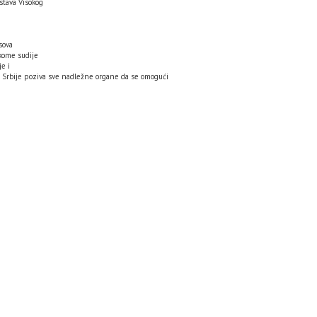
stava Visokog
sova
 kome sudije
je i
ja Srbije poziva sve nadležne organe da se omogući