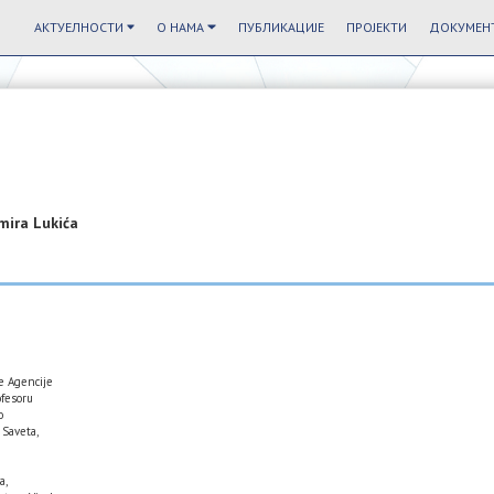
АКТУЕЛНОСТИ
О НАМА
ПУБЛИКАЦИЈЕ
ПРОЈЕКТИ
ДОКУМЕНТ
mira Lukića
e Agencije
ofesoru
o
 Saveta,
a,