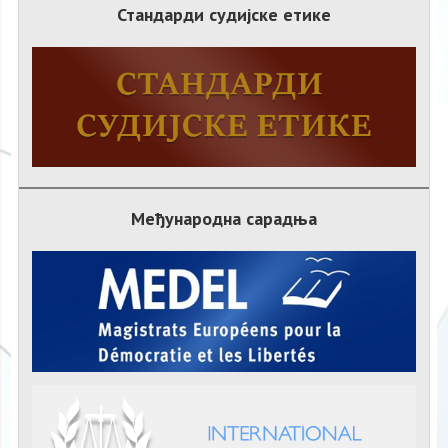
Стандарди судијске етике
Међународна сарадња