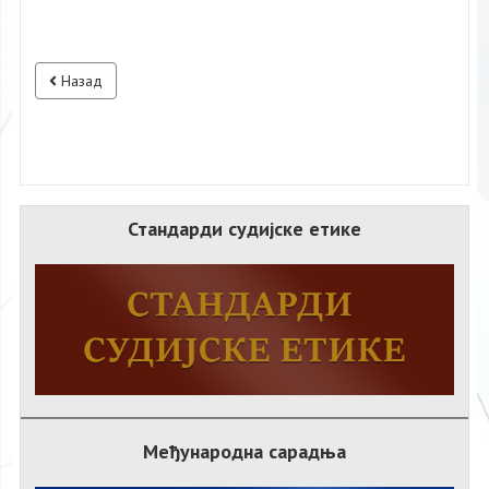
Назад
Стандарди судијске етике
Међународна сарадња