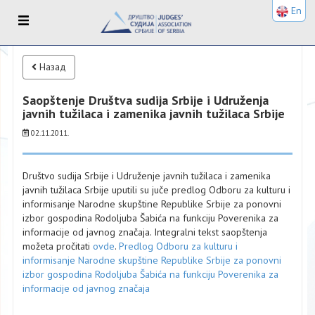
En
Назад
Saopštenje Društva sudija Srbije i Udruženja
javnih tužilaca i zamenika javnih tužilaca Srbije
02.11.2011.
Društvo sudijа Srbije i Udruženje jаvnih tužilаcа i zаmenikа
jаvnih tužilаcа Srbije uputili su juče predlog Odboru zа kulturu i
informisаnje Nаrodne skupštine Republike Srbije zа ponovni
izbor gospodinа Rodoljubа Šаbićа nа funkciju Poverenikа zа
informаcije od jаvnog znаčаjа. Integralni tekst saopštenja
možeta pročitati
ovde
.
Predlog Odboru zа kulturu i
informisаnje Nаrodne skupštine Republike Srbije zа ponovni
izbor gospodinа Rodoljubа Šаbićа nа funkciju Poverenikа zа
informаcije od jаvnog znаčаjа