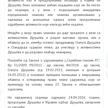
активности, као и предупређења ситуација у којима би
Друштво било изложено већим издацима које не би могло
да подмири, а у вези с подношењем иницијатива
појединачних чланова или чланова организованих у
одељења за доношење одлука и/или предузимање
одређених активности које изискују веће издатке,
Имајући у виду право чланова да даје предлоге у вези са
активностима Друштва и радом његових органа, али и
обавезу да се, између осталог, придржавају Статута Друштва
и Стандарда судијске етике, да учествују у активностима
Друштва и да редовно плаћају чланарину,
Полазећи од Закона о удружењима („Службени гласник РС“,
бр. 51/2009, 99/2011 - др. закони, 44/2018 - др. закон),
Статута Друштва (од 19.02.2011, измењен и допуњен
26.05.2012) и основних принципа понашања у извршавању
обавеза и остваривању права члана удружења, који се
примењују на основу члана 23. Закона о облигационим
односима,
На заједничкој седници одржаној 24.04.2026. године,
председник Друштва и Управни одбор Друштва, закључили
су следеће: