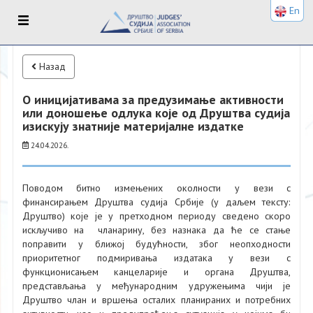
En
Назад
О иницијативама за предузимање активности
или доношење одлука које од Друштва судија
изискују знатније материјалне издатке
24.04.2026.
Поводом битно измењених околности у вези с
финансирањем Друштва судија Србије (у даљем тексту:
Друштво) које је у претходном периоду сведено скоро
искључиво на чланарину, без назнака да ће се стање
поправити у ближој будућности, због неопходности
приоритетног подмиривања издатака у вези с
функционисањем канцеларије и органа Друштва,
представљања у међународним удружењима чији је
Друштво члан и вршења осталих планираних и потребних