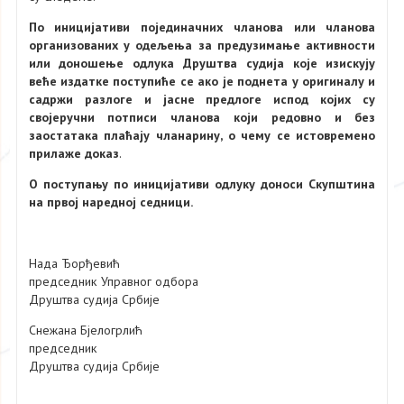
По иницијативи појединачних чланова или чланова
организованих у одељења за предузимање активности
или доношење одлука Друштва судија које изискују
веће издатке поступиће се ако је поднета у оригиналу и
садржи разлоге и јасне предлоге испод којих су
својеручни потписи чланова који редовно и без
заостатака плаћају чланарину, о чему се истовремено
прилаже доказ
.
О поступању по иницијативи одлуку доноси Скупштина
на првој наредној седници.
Нада Ђорђевић
председник Управног одбора
Друштва судија Србије
Снежана Бјелогрлић
председник
Друштва судија Србије