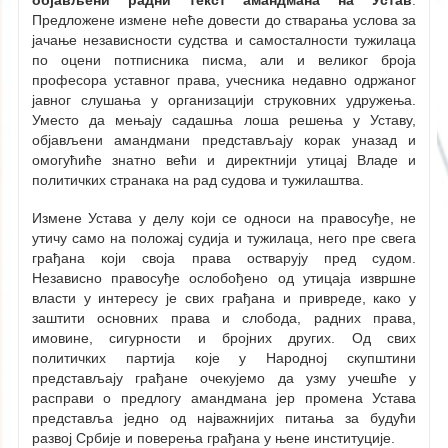
објављени радни текст амандмана на Устав
.
Предложене измене неће довести до стварања услова за
јачање независности судства и самосталности тужилаца
по оцени потписника писма, али и великог броја
професора уставног права, учесника недавно одржаног
јавног слушања у организацији струковних удружења.
Уместо да мењају садашња лоша решења у Уставу,
објављени амандмани представљају корак уназад и
омогућиће знатно већи и директнији утицај Владе и
политичких странака на рад судова и тужилаштва.
Измене Устава у делу који се односи на правосуђе, не
утичу само на положај судија и тужилаца, него пре свега
грађана који своја права остварују пред судом.
Независно правосуђе ослобођено од утицаја извршне
власти у интересу је свих грађана и привреде, како у
заштити основних права и слобода, радних права,
имовине, сигурности и бројних других. Од свих
политичких партија које у Народној скупштини
представљају грађане очекујемо да узму учешће у
расправи о предлогу амандмана јер промена Устава
представља једно од најважнијих питања за будући
развој Србије и поверења грађана у њене институције.