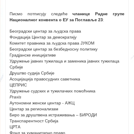
Писмо потписују следеће
чланице
Радне групе
Националног конвента о ЕУ за Поглавље 23
:
Београдски центар за људска права
Фондација Центар за демократију
Комитет правника за људска права ЈУКОМ
Београдски центар за безбедносну политику
Градјанске иницијативе
Удружење јавних тужилаца и заменика јавних тужилаца
Србије
Друштво судија Србије
Асоцијација правосудних саветника
ЦЕПРИС
Удружење судских и тужилачких помоћника
Praxis
Аутономни женски центар - АЖЦ
Центар за регионализам
Биро за друштвена истраживања – БИРОДИ
Транспарентност Србија
ЦРТА
Фонд за хуманитарно право