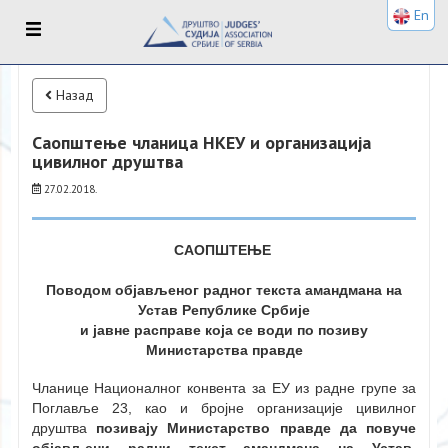
En
Назад
Саопштење чланица НКЕУ и организација
цивилног друштва
27.02.2018.
САОПШТЕЊЕ
Поводом објављеног радног текста амандмана на
Устав Републике Србије
и јавне расправе која се води по позиву
Министарства правде
Чланице Националног конвента за ЕУ из радне групе за
Поглавље 23, као и бројне организације цивилног
друштва
позивају Министарство правде да повуче