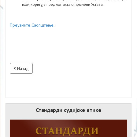
њом коригује предлог акта о промени Устава.
Преузмите Саопштење
.
Назад
Стандарди судијске етике