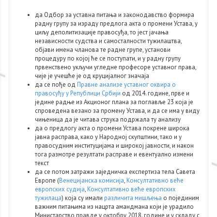
да Одбор за уставна питања и законодавство формира
радну групу за израду предлога акта о промени Устава, у
циљу деполитизације правосуђа, то јест јачања
независности судства и самосталности тужилаштва,
објави имена чланова те радне групе, установи
процедуру по којој ће се поступати, и у радну групу
првенствено укључи угледне професоре уставног права,
чије је учешће је од круцијалног значаја
да се пође од
Правне анализе уставног оквира о
правосуђу у Републици Србији
од 2014. године, прве и
једине радње из Акционог плана за поглавље 23 која је
спроведена везано за промену Устава, и да се има у виду
чињеница да је читава струка подржала ту анализу
да о предлогу акта о промени Устава покрене широка
јавна расправа, како у Народној скупштини, тако и у
правосудним институцијама и широкој јавности, и након
тога размотре резултати расправе и евентуално измени
текст
да се потом затражи заједничка експертиза тела Савета
Европе (
Венецијанска комисија
,
Консултативно веће
европских судија
,
Консултативно веће европских
тужилаца
) која су имали
различита мишљења
о појединим
важним питањима из нацрта амандмана који је урадило
Министарство правде у октобру 2018. године и у складу с