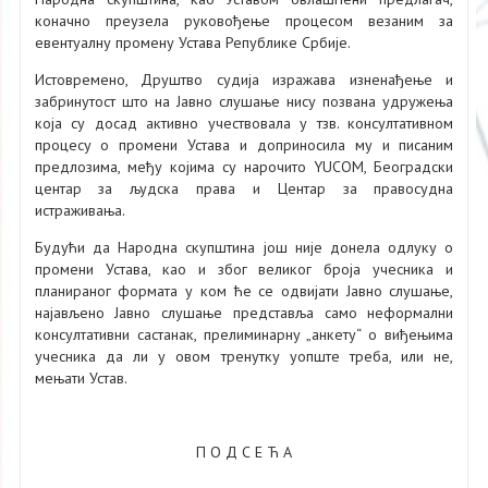
коначно преузела руковођење процесом везаним за
евентуалну промену Устава Републике Србије.
Истовремено, Друштво судија изражава изненађење и
забринутост што на Јавно слушање нису позвана удружења
која су досад активно учествовала у тзв. консултативном
процесу о промени Устава и доприносила му и писаним
предлозима, међу којима су нарочито YUCOM, Београдски
центар за људска права и Центар за правосудна
истраживања.
Будући да Народна скупштина још није донела одлуку о
промени Устава, као и због великог броја учесника и
планираног формата у ком ће се одвијати Јавно слушање,
најављено Јавно слушање представља само неформални
консултативни састанак, прелиминарну „анкету“ о виђењима
учесника да ли у овом тренутку уопште треба, или не,
мењати Устав.
П О Д С Е Ћ А