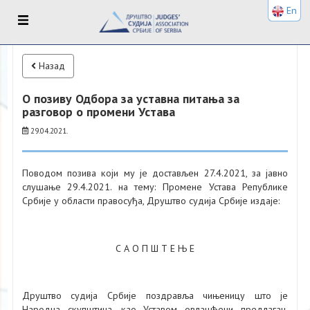
En
Назад
О позиву Одбора за уставна питања за
разговор о промени Устава
29.04.2021.
Поводом позива који му је достављен 27.4.2021, за јавно
слушање 29.4.2021. на тему: Промене Устава Републике
Србије у области правосуђа, Друштво судија Србије издаје:
С А О П Ш Т Е Њ Е
Друштво судија Србије поздравља чињеницу што је
Народна скупштина, као Уставом овлашћени предлагач,