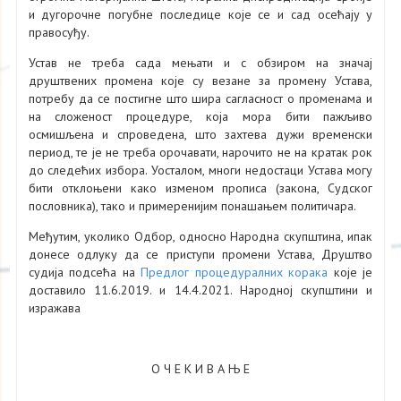
и дугорочне погубне последице које се и сад осећају у
правосуђу.
Устав не треба сада мењати и с обзиром на значај
друштвених промена које су везане за промену Устава,
потребу да се постигне што шира сагласност о променама и
на сложеност процедуре, која мора бити пажљиво
осмишљена и спроведена, што захтева дужи временски
период, те је не треба орочавати, нарочито не на кратак рок
до следећих избора. Уосталом, многи недостаци Устава могу
бити отклоњени како изменом прописа (закона, Судског
пословника), тако и примеренијим понашањем политичара.
Међутим, уколико Одбор, односно Народна скупштина, ипак
донесе одлуку да се приступи промени Устава, Друштво
судија подсећа на
Предлог процедуралних корака
које је
доставило 11.6.2019. и 14.4.2021. Народној скупштини и
изражава
О Ч Е К И В А Њ Е