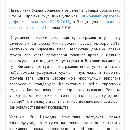
На промену Устава обавезала се сама Република Србија, тако
што је Народна скупштина усвојила
Националну стратегију
реформе правосуђа 2013-2018
, а Влада донела
Акциони
план за поглавље 23
априла 2016.
О уставним амандманима, који су садржани и у нацрту
сачињеном од стране Министарства правде октобра 2018,
негативно се изјаснила како целокупна домаћа правна
струка, пре свега професори уставног права и највише
правосудне институције, међу којима и Врховни касациони
суд, Високи савет судства и Државно веће тужилаца, тако и
међународна удружења судија и тужилаца, а нарочито
стручна тела Савета Европе која формулишу европске
правосудне стандарде: Консултативно веће европских
судија и Консултативно веће европских тужилаца. Решења
које је предложило Министарство правде лошија су од већ
постојећих и умањују достигнути ниво независности судства и
самосталности јавног тужилаштва.
Уколико би Народна скупштина поступила према
изненађујућој, јер је супротна принципима поделе власти и
владавине права, препоруци из Извештаја Европске