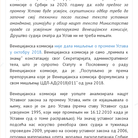
комисије о Србији за 2020. годину да:
када предлог за
промену Устава буде усвојен, скупштински одбор треба да
започне свој технички
посао писања текста уставних
амандмана, узимајући у обзир нацрт текста Министарства
правде са усвојеним препорукама Венецијанске комисије,
Друштво судија сматра да Устав ни не треба мењати.
Венецијанска комисија
није дала мишљење о промени Устава
у октобру 2018
. Венецијанска комисија је само „примила к
знању“ констатацију свог Секретаријата, административног
тела, што је супротно Статуту и Пословнику о раду
Венецијанске комисије, да је: „Поступљено је према
препорукама које је Венецијанска комисија формулисала у
свом мишљењу ЦДЛ-АД(2018)011“ од јуна 2018.
Венецијанска комисија није уопште анализирала нацрт
Уставног закона за промену Устава, нити се изјашњавала о
њему, иако је он део Устава (према ставу Уставног суда
усвојеном 1995, који није промењен ни 16.12.2010 када је
Уставни суд о томе расправљао). На значај уставног закона
подсећа нас искуство реизбора свих судија и тужилаца
спроведен 2009, управо на основу уставног закона од 2006,
огромна материјална штета, морална дискредитација Србије