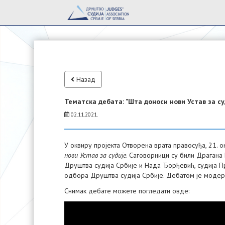
Назад
Тематска дебата: "Шта доноси нови Устав за су
02.11.2021.
У оквиру пројекта Отворена врата правосуђа, 21. 
нови Устав за судије
. Саговорници су били Драгана
Друштва судија Србије и Нада Ђорђевић, судија П
одбора Друштва судија Србије. Дебатом је модер
Снимак дебате можете погледати овде: