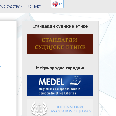
En
А О СУДСТВУ
КОНТАКТ
Стандарди судијске етике
Међународна сарадња