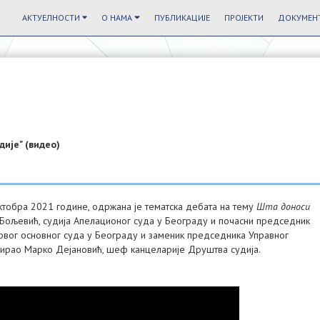
АКТУЕЛНОСТИ
О НАМА
ПУБЛИКАЦИЈЕ
ПРОЈЕКТИ
ДОКУМЕНТ
дије" (видео)
октобра 2021 године, одржана је тематска дебата на тему
Шта доноси
 Бољевић, судија Апелационог суда у Београду и почасни председник
рвог основног суда у Београду и заменик председника Управног
ирао Марко Дејановић, шеф канцеларије Друштва судија.