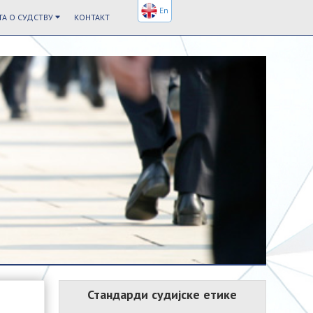
En
А О СУДСТВУ
КОНТАКТ
Стандарди судијске етике