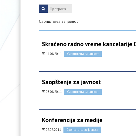
Саопштења за јавност
Skraćeno radno vreme kancelarije D
11.08.2011
Саопштења за јавност
Saopštenje za javnost
03.08.2011
Саопштења за јавност
Konferencija za medije
07.07.2011
Саопштења за јавност