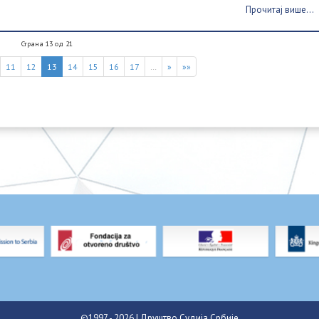
Прочитај више...
Страна 13 од 21
11
12
13
14
15
16
17
…
»
»»
©1997 - 2026 | Друштво Судија Србије