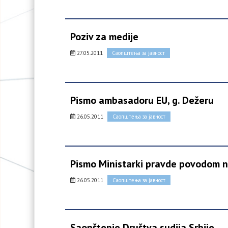
Poziv za medije
27.05.2011
Саопштења за јавност
Pismo ambasadoru EU, g. Dežeru
26.05.2011
Саопштења за јавност
Pismo Ministarki pravde povodom 
26.05.2011
Саопштења за јавност
Saopštenje Društva sudija Srbije