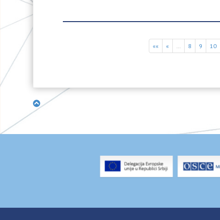
««
«
…
8
9
10