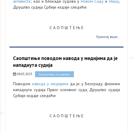
активиста
“, као и блокаде судова у
Новом Саду
и
Нишу
,
Друштво судија Србије издаје следеће
С А О П Ш Т Е Њ Е
Прочитај више...
Саопштење поводом навода у медијима да је
нападнута судија
08.05.2025
Саопштења за јавност
​Поводом
навода у медијима
да је у Београду физички
нападнута судија Првог основног суда, Друштво судија
Србије издаје следеће
С А О П Ш Т Е Њ Е