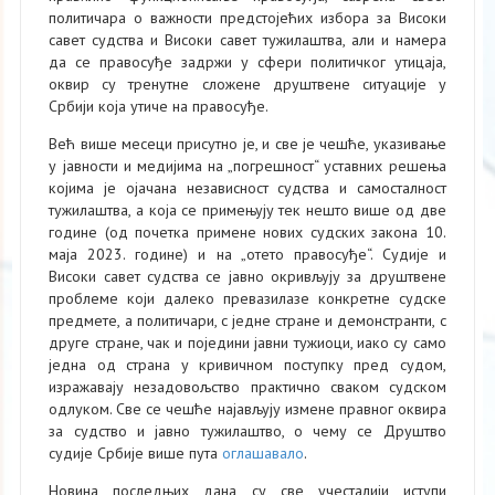
политичара о важности предстојећих избора за Високи
савет судства и Високи савет тужилаштва, али и намера
да се правосуђе задржи у сфери политичког утицаја,
оквир су тренутне сложене друштвене ситуације у
Србији која утиче на правосуђе.
Већ више месеци присутно је, и све је чешће, указивање
у јавности и медијима на „погрешност“ уставних решења
којима је ојачана независност судства и самосталност
тужилаштва, а која се примењују тек нешто више од две
године (од почетка примене нових судских закона 10.
маја 2023. године) и на „отето правосуђе“. Судије и
Високи савет судства се јавно окривљују за друштвене
проблеме који далеко превазилазе конкретне судске
предмете, а политичари, с једне стране и демонстранти, с
друге стране, чак и поједини јавни тужиоци, иако су само
једна од страна у кривичном поступку пред судом,
изражавају незадовољство практично сваком судском
одлуком. Све се чешће најављују измене правног оквира
за судство и јавно тужилаштво, о чему се Друштво
судије Србије више пута
оглашавало
.
Новина последњих дана су све учесталији иступи