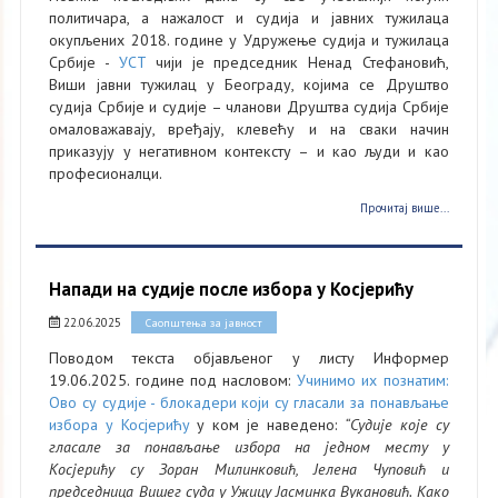
политичара, а нажалост и судија и јавних тужилаца
окупљених 2018. године у Удружење судија и тужилаца
Србије -
УСТ
чији је председник Ненад Стефановић,
Виши јавни тужилац у Београду, којима се Друштво
судија Србије и судије – чланови Друштва судија Србије
омаловажавају, вређају, клевећу и на сваки начин
приказују у негативном контексту – и као људи и као
професионалци.
Прочитај више...
Напади на судије после избора у Косјерићу
22.06.2025
Саопштења за јавност
Поводом текста објављеног у листу Информер
19.06.2025. године под насловом:
Учинимо их познатим:
Ово су судије - блокадери који су гласали за понављање
избора у Косјерићу
у ком је наведено:
“Судије које су
гласале за понављање избора на једном месту у
Косјерићу су Зоран Милинковић, Јелена Чуповић и
председница Вишег суда у Ужицу Јасминка Вукановић. Како