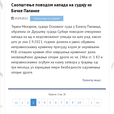
Саопштење поводом напада на судију из
Бачке Паланке
15.09.2021
Саопштења за јавност
Тијана Михајлов, судија Основног суда у Бачкој Паланци,
обратила се Друштву судија Србије поводом отворених
напада на њу и недозвољеног утицаја на њен рад, након
што је она 2.9.2021. године донела и јавно објавила
неправноснажну кривичну пресуду којом је окривљени
М.В. оглашен кривим због извршења кривичног дела
неовлашћено држање опојне дроге из чл. 246а ст. 1 КЗ и
неправноснажно осуђен на казну затвора у трајању од
три месеца, уз изрицање мере безбедности одузимања
опојне дроге.
Прочитај више...
Страна 2 од 21
««
«
1
2
3
4
5
6
7
8
9
10
…
»
»»