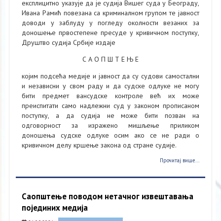
експлицитно указује да је судија Вишег суда у Београду,
Ивана Рамић повезана са криминалном групом те јавност
доводи у заблуду у погледу околности везаних за
доношење првостепене пресуде у кривичном поступку,
Друштво судија Србије издаје
С А О П Ш Т Е Њ Е
којим подсећа медије и јавност да су судови самостални
и независни у свом раду и да судске одлуке не могу
бити предмет вансудске контроле већ их може
преиспитати само надлежни суд у законом прописаном
поступку, а да судија не може бити позван на
одговорност за изражено мишљење приликом
доношења судске одлуке осим ако се не ради о
кривичном делу кршење закона од стране судије.
Прочитај више...
Саопштење поводом нетачног извештавања
појединих медија