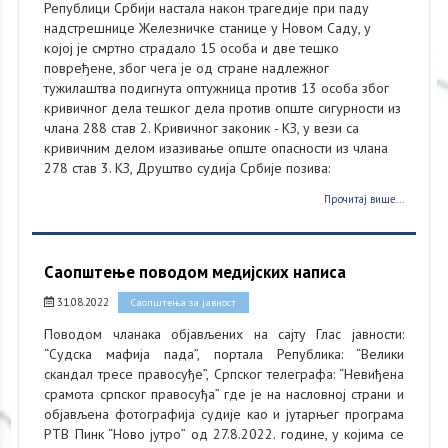
Републици Србији настала након трагедије при паду
надстрешнице Железничке станице у Новом Саду, у
којој је смртно страдало 15 особа и две тешко
повређене, због чега је од стране надлежног
тужилаштва подигнута оптужница против 13 особа због
кривичног дела тешког дела против опште сигурности из
члана 288 став 2. Кривичног законик - КЗ, у вези са
кривичним делом изазивање опште опасности из члана
278 став 3. КЗ, Друштво судија Србије позива:
Прочитај више...
Саопштење поводом медијских написа
31.08.2022
Саопштења за јавност
Поводом чланака објављених на сајту Глас јавности:
“Судска мафија пада”, портала Република: “Велики
скандал тресе правосуђе”, Српског телеграфа: “Невиђена
срамота српског правосуђа” где је на насловној страни и
објављена фотографија судије као и јутарњег програма
РТВ Пинк “Ново јутро” од 27.8.2022. године, у којима се