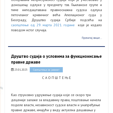
доношењу одлуке у предмету тзв. Гњиланске групе и
тиме ниподаштавана правноснажна судска одлука
петочланог кривичног већа Апелационог суда у
Београду, Друштво судија Србије подсећа на
саопштење од 29. марта 2021. године
које је издало
поводом истог случаја.
Прочитај више...
Друштво судија о условима за функционисање
правне државе
23.01.2025
Саопштења за јавност
С А О П Ш Т Е Њ Е
Као струковно удружење судија које се скоро три
деценије залаже за владавину права, поштовање начела
поделе власти, независност судске власти и унапређење
правне државе, имајући у виду актуелна дешавања у