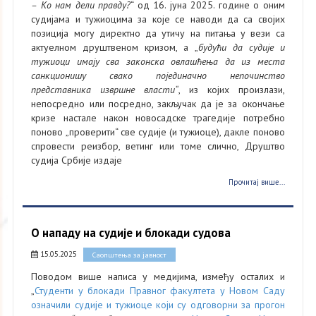
– Ко нам дели правду?
“ од 16. јуна 2025. године о оним
судијама и тужиоцима за које се наводи да са својих
позиција могу директно да утичу на питања у вези са
актуелном друштвеном кризом, а „
будући да судије и
тужиоци имају сва законска овлашћења да
из места
санкционишу свако појединачно непочинство
представника извршне власти“
, из којих произлази,
непосредно или посредно, закључак да је за окончање
кризе настале након новосадске трагедије потребно
поново „проверити“ све судије (и тужиоце), дакле поново
спровести реизбор, ветинг или томе слично, Друштво
судија Србије издаје
Прочитај више...
О нападу на судије и блокади судова
15.05.2025
Саопштења за јавност
Поводом више написа у медијима, између осталих и
„
Студенти у блокади Правног факултета у Новом Саду
означили судије и тужиоце који су одговорни за прогон