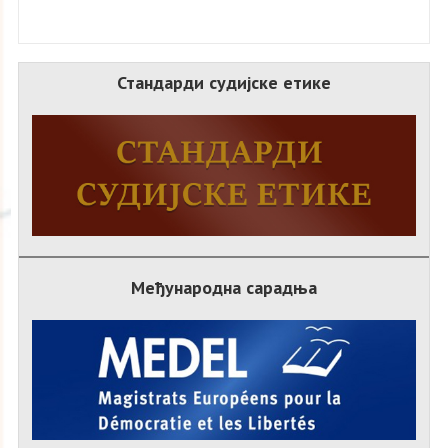
Стандарди судијске етике
Међународна сарадња