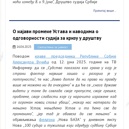
ноћи између 8. и 9. јуна
“, Друштво судија Србије
Прочитај више...
О најави промене Устава и наводима о
одговорности судија за кризу у друштву
16.06.2025
Саопштења за јавност
Поводом
изјаве председника Републике Србије
Александра Вучића
од 12. јуна 2025. године на ТВ
Информер да се „
Судство показало као грана у коју је
страни фактор највише зашао и разорио је у
потпуности
“, те нас „
довео дотле да ни право ни правду
више не можемо ни да очекујемо
“ и да ће се „
снага државе
видети у томе да савлада своје пропусте, своје грешке,
проблеме, своје слабости које су нарочито изражене кад
се огроман новац споља убаци
“, „
макар нас натерали да
мењамо Устав, мењаћемо Устав и то ћемо све да
променимо
“, „
јер тад је обавеза да све мењамо
“ и
објављивања
фељтона
„Нова БАЗА“ у дневном листу
Нова „
100 судија и тужилаца који одређују судбину Србије