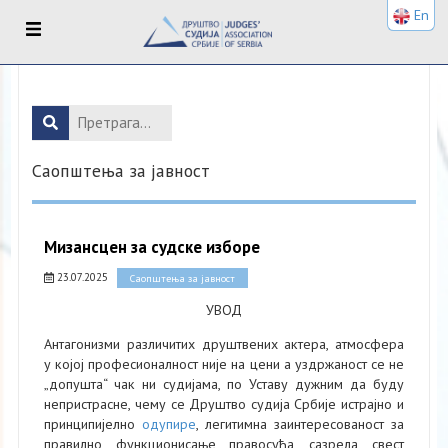
En
Саопштења за јавност
Мизансцен за судске изборе
23.07.2025
Саопштења за јавност
УВОД
Антагонизми различитих друштвених актера, атмосфера
у којој професионалност није на цени а уздржаност се не
„допушта“ чак ни судијама, по Уставу дужним да буду
непристрасне, чему се Друштво судија Србије истрајно и
принципијелно
одупире
, легитимна заинтересованост за
правилно функционисање правосуђа, сазрела свест