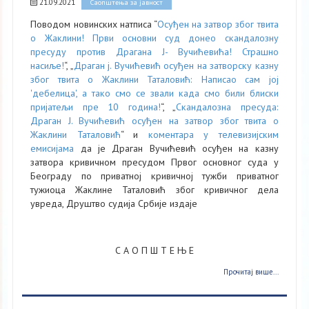
21.09.2021
Саопштења за јавност
Поводом новинских натписа “
Осуђен на затвор због твита
о Жаклини! Први основни суд донео скандалозну
пресуду против Драгана Ј- Вучићевића! Страшно
насиље!
“, „
Драган ј. Вучићевић осуђен на затворску казну
због твита о Жаклини Таталовић: Написао сам јој
'дебелица', а тако смо се звали када смо били блиски
пријатељи пре 10 година!
“, „
Скандалозна пресуда:
Драган Ј. Вучићевић осуђен на затвор због твита о
Жаклини Таталовић
“ и
коментара у телевизијским
емисијама
да је Драган Вучићевић осуђен на казну
затвора кривичном пресудом Првог основног суда у
Београду по приватној кривичној тужби приватног
тужиоца Жаклине Таталовић због кривичног дела
увреда, Друштво судија Србије издаје
С А О П Ш Т Е Њ Е
Прочитај више...