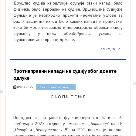
Друштво судија најоштрије осуђује сваки напад, било
физички, било вербални на судије. Вршиоцима судијске
функције је неопходно пружити неометане услове за
рад и заштитити их од било каквих напада и притисака,
како би могли независно и непристрасно обављати своју
функцију у циљу обезбеђивања услова за
функционисање правне државе.
Прочитај више...
Противправни напади на судију због донете
одлуке
09.02.2025
Саопштења за јавност
С А О П Ш Т Е Њ Е
Поводом изјава јавних функционера од 3. и и 6.
фебруара 2025. године у емисијама „
Ћирилица
“ на ТВ
„
Happy
“ и „
Четвртком у 9
“ на РТС, којима је поново
оспоравана непристрасност судије који је учествовао у