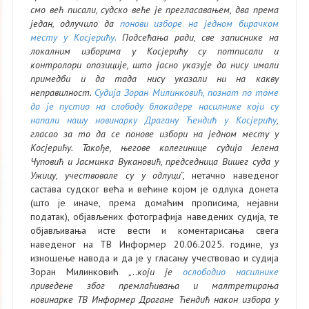
смо већ писали, судско веће је прегласавањем, два према
један, одлучило да
понови изборе на једном бирачком
месту у Косјерићу.
Подсећања ради, све записнике на
локалним изборима у Косјерићу су потписали и
контролори опозиције, што јасно указује да нису имали
примедби и да тада нису указали ни на какву
неправилност.
Судија Зоран Милинковић, познат по томе
да је пустио на слободу блокадере насилнике који су
напали нашу новинарку Драгану Ћендић у Косјерићу
,
гласао за то да се понове избори на једном месту у
Косјерићу. Такође, његове колегинице судија Јелена
Чуповић и Јасминка Вукановић, председница
Вишег суда у
Ужицу, учествовале су у одлуци
”, нетачно наведеног
састава судског већа и већине којом је одлука донета
(што је иначе, према домаћим прописима, нејавни
податак), објављених фотографија наведених судија, те
објављивања исте вести и коментарисања свега
наведеног на ТВ Информер 20.06.2025. године, уз
изношење навода и да је у гласању учествовао и судија
Зоран Милинковић „..
који је
ослободио насилнике
приведене због премлаћивања и малтретирања
новинарке ТВ Информер Драгане Ћендић након избора у