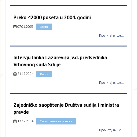
Preko 42000 poseta u 2004. godini
07.01.2005
Вести
Прочитај више...
Intervju Janka Lazarevića, v.d. predsednika
Vrhovnog suda Srbije
21.12.2004
Вести
Прочитај више...
Zajedničko saopštenje Društva sudija i ministra
pravde
12.12.2004
Саопштења за јавност
Прочитај више...