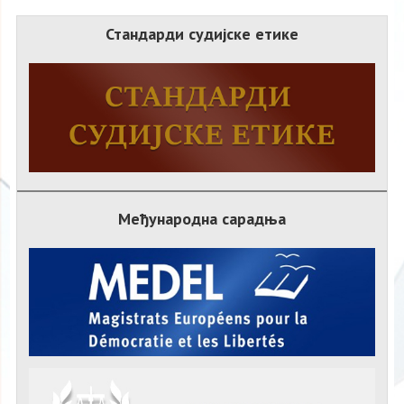
Стандарди судијске етике
Међународна сарадња