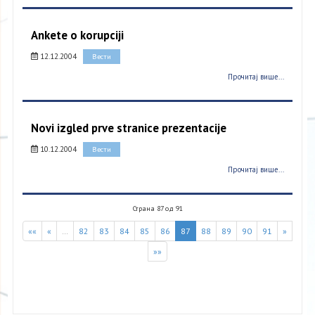
Ankete o korupciji
12.12.2004
Вести
Прочитај више...
Novi izgled prve stranice prezentacije
10.12.2004
Вести
Прочитај више...
Страна 87 од 91
««
«
…
82
83
84
85
86
87
88
89
90
91
»
»»