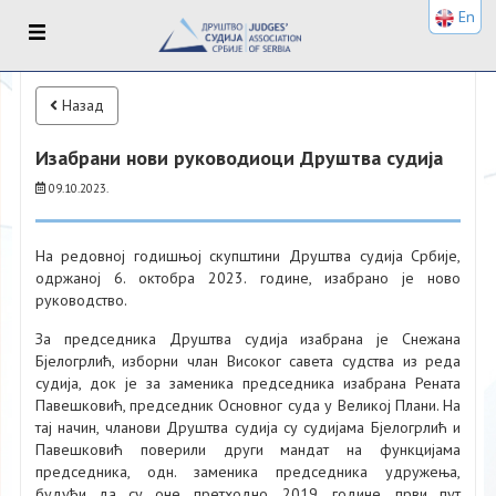
En
Назад
Изабрани нови руководиоци Друштва судија
09.10.2023.
На редовној годишњој скупштини Друштва судија Србије,
одржаној 6. октобра 2023. године, изабрано је ново
руководство.
За председника Друштва судија изабрана је Снежана
Бјелогрлић, изборни члан Високог савета судства из реда
судија, док је за заменика председника изабрана Рената
Павешковић, председник Основног суда у Великој Плани. На
тај начин, чланови Друштва судија су судијама Бјелогрлић и
Павешковић поверили други мандат на функцијама
председника, одн. заменика председника удружења,
будући да су оне претходно, 2019. године, први пут