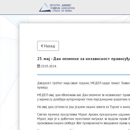
Назад
23. мај - Дан опомене за независност правосуђ
23.05.2024.
Двадесет трећег маја сваке године, МЕДЕЛ одаје почаст Ђованиј
правду.
МЕДЕЛ овај дан обележава као Дан опомене за независност правос
у којима су догађаји ауторитарног типа појединцима ускратили 
На овај дан, сетимо се још једном наших колега из Турске и њихо
Светао пример представља Мурат Арслан, председник удруж
Мурат, који је и добитник престижне награде за људска права
В
произвољно лишен слободе због привржености владавини права и