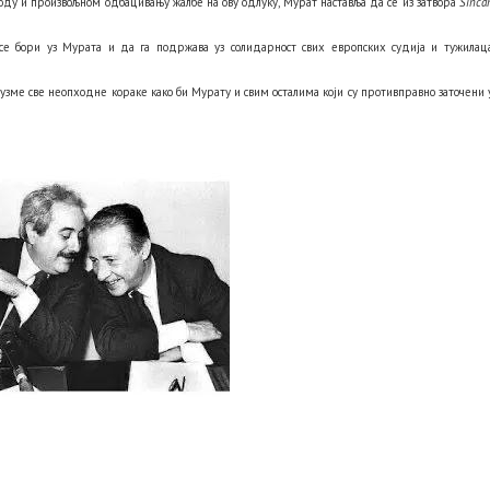
боду и произвољном одбацивању жалбе на ову одлуку, Мурат наставља да се из затвора
Sinca
е бори уз Мурата и да га подржава уз солидарност свих европских судија и тужилац
е све неопходне кораке како би Мурату и свим осталима који су противправно заточени 