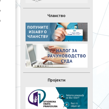
n
а
Чланство
у
Пројекти