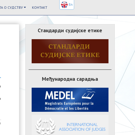
En
А О СУДСТВУ
КОНТАКТ
Стандарди судијске етике
Међународна сарадња
а
а
.
е