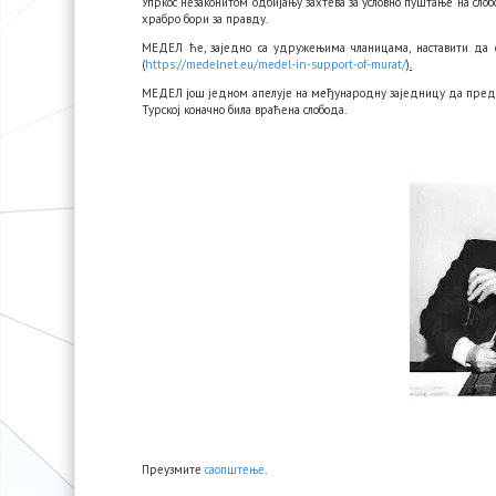
Упркос незаконитом одбијању захтева за условно пуштање на сло
храбро бори за правду.
МЕДЕЛ ће, заједно са удружењима чланицама, наставити да с
(
https://medelnet.eu/medel-in-support-of-murat/
).
МЕДЕЛ још једном апелује на међународну заједницу да предузм
Турској коначно била враћена слобода.
Преузмите
саопштење
.