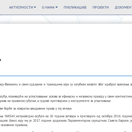
АКТУЕЛНОСТИ
О НАМА
ПУБЛИКАЦИЈЕ
ПРОЈЕКТИ
ДОКУМЕНТ
а
у Фалконеу и свим судијама и тужиоцима који су изгубили животе због храброг залагања з
уђа, позивајући на успостављање услова за ефикасну и независну правду у свим контекстим
права на правично суђење, а судове претворили у инструменте за угњетавање.
ве борбе за повратак владавине права у тој земљи.
ења
YARSAV
, неправедно осуђен на 10 година затвора и притворен од октобра 2016. године
ацлав Хавел
, коју му је 2017. године доделила Парламентарна скупштина Савета Европе, ј
 основним правима.