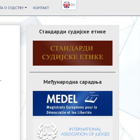
En
А О СУДСТВУ
КОНТАКТ
Стандарди судијске етике
Међународна сарадња