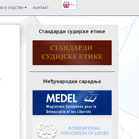
En
А О СУДСТВУ
КОНТАКТ
Стандарди судијске етике
Међународна сарадња