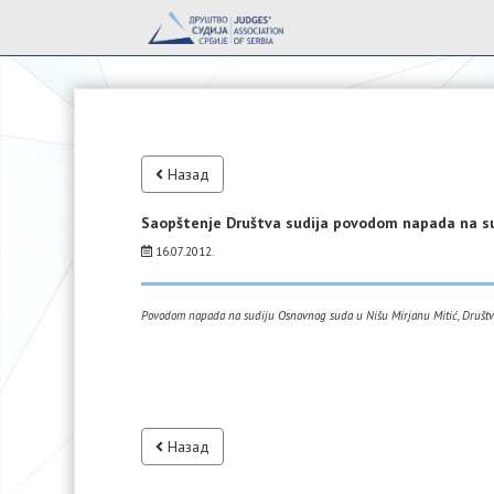
Назад
Saopštenje Društva sudija povodom napada na su
16.07.2012.
Povodom napada na sudiju Osnovnog suda u Nišu Mirjanu Mitić, Društvo
Назад