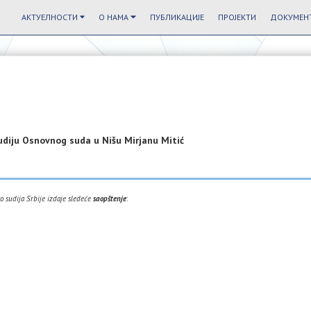
АКТУЕЛНОСТИ
О НАМА
ПУБЛИКАЦИЈЕ
ПРОЈЕКТИ
ДОКУМЕНТ
diju Osnovnog suda u Nišu Mirjanu Mitić
 sudija Srbije izdaje sledeće
saopštenje
: