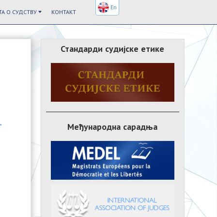
En
А О СУДСТВУ
КОНТАКТ
Стандарди судијске етике
Међународна сарадња