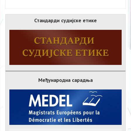
Стандарди судијске етике
Међународна сарадња