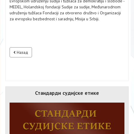
Evropskom udruženju sudijа i tužilаcа zа demokrаtiju i slobode -
MEDEL, Holаndskoj fondаciji Sudije zа sudije, Međunаrodnom
udruženju tužilаcа Fondаciji zа otvoreno društvo i Orgаnizаciji
zа evropsku bezbednost i sаrаdnju, Misijа u Srbiji.
Назад
Стандарди судијске етике