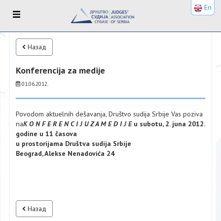
En
Назад
Konferencija za medije
01.06.2012.
Povodom aktuelnih dešavanja, Društvo sudija Srbije Vas poziva
na
K O N F E R E N C I J U Z A M E D I J E
u subotu, 2. juna 2012.
godine u 11 časova
u prostorijama Društva sudija Srbije
Beograd, Alekse Nenadovića 24
Назад