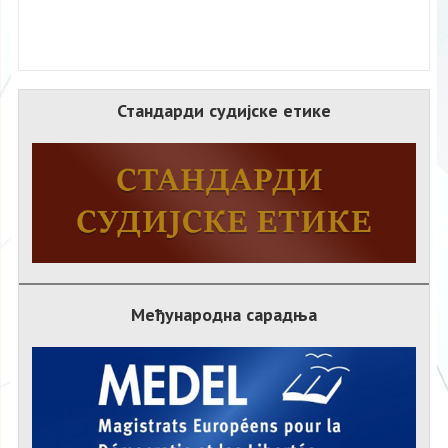
Стандарди судијске етике
Међународна сарадња