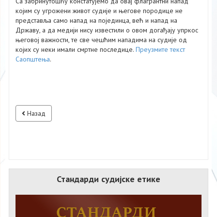
Са забринутошћу констатујемо да овај флагрантни напад
којим су угрожени живот судије и његове породице не
представља само напад на појединца, већ и напад на
Државу, a да медији нису известили о овом догађају упркос
његовој важности, те све чешћим нападима на судије од
којих су неки имали смртне последице.
Преузмите текст
Саопштења
.
Назад
Стандарди судијске етике