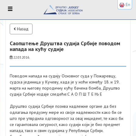
En
Назад
Саопштење Друштва судија Србије поводом
напада на кућу судије
22.03.2016.
Поводом напада на судију Основног суда у Пожаревцу,
судска јединица у Кучеву, када је у ноћи између 18. и 19.
марта на његову породичну кућу бачена бомба, Друштво
судија Србије издаје следеће:С А О П Ш Т Е Њ Е
Друштво судија Србије позива надлежне органе да без
одлагања предузму мере из своје надлежности како би се
што пре утврдила одговорност за овај инцидент, те како би
се гарантовала сигурност, како судији који је био предмет
напада, тако и свим судијама у Републици Србији.