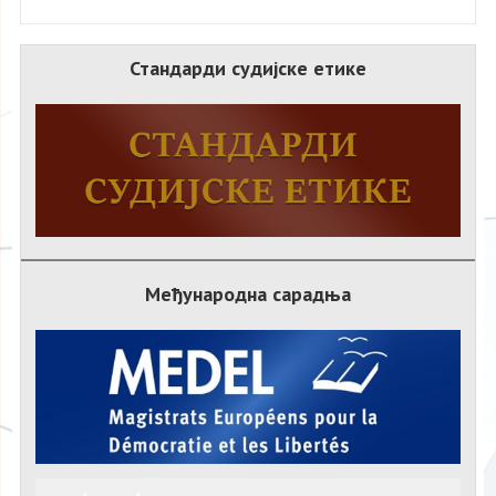
Стандарди судијске етике
Међународна сарадња