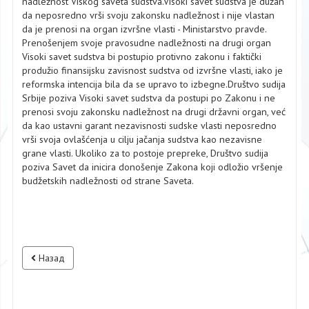
nadležnost Viskog saveta sudstva.Visoki savet sudstva je dužan
da neposredno vrši svoju zakonsku nadležnost i nije vlastan
da je prenosi na organ izvršne vlasti - Ministarstvo pravde.
Prenošenjem svoje pravosudne nadležnosti na drugi organ
Visoki savet sudstva bi postupio protivno zakonu i faktički
produžio finansijsku zavisnost sudstva od izvršne vlasti, iako je
reformska intencija bila da se upravo to izbegne.Društvo sudija
Srbije poziva Visoki savet sudstva da postupi po Zakonu i ne
prenosi svoju zakonsku nadležnost na drugi državni organ, već
da kao ustavni garant nezavisnosti sudske vlasti neposredno
vrši svoja ovlašćenja u cilju jačanja sudstva kao nezavisne
grane vlasti. Ukoliko za to postoje prepreke, Društvo sudija
poziva Savet da inicira donošenje Zakona koji odložio vršenje
budžetskih nadležnosti od strane Saveta.
Назад