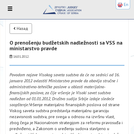
En
Назад
O prenošenju budžetskih nadležnosti sa VSS na
ministarstvo pravde
16.01.2012.
Povodom najave Visokog saveta sudstva da će na sednici od 16.
januara 2012 ovlastiti Ministarstvo pravde da obavlja stručne i
administrativno-tehničke poslove u oblasti materijalno-
finansijskih poslova, za čije vršenje je Visoki savet sudstva
nadležan od 01.01.2012, Društvo sudija Srbije izdaje sledeće
saopštenje:
Vršenje materijalno finansijskih poslova od strane
Viskog saveta sudstva predstavlja materijalnu garanciju
nezavisnosti sudstva, pre svega u odnosu na izvršnu vlast,
zbog čega je Nacionalnom strategijom za reformu pravosuđa i
predviđeno, a Zakonom o uređenju sudova stavljeno u