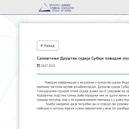
Назад
Саопштење Друштва судија Србије поводом пос
28.07.2015.
Поводом информацијa у медијима о присуству судије Вишег с
окончању поступка његове рехабилитације, Друштво судија Срб
Стандардима судијске етике, судија дужан да се уздржава од свако
подозрење, подстичу сумњу, слабo поуздање или на други начин н
трајања поступка, тако и по правноснажном окончању, а у циљу очув
Такође указујемо да је потребно да се утврде све релевантне
слободно и потпуно изјасни о свим околностима у вези тог догађаја