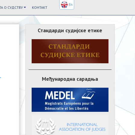
En
А О СУДСТВУ
КОНТАКТ
Стандарди судијске етике
Међународна сарадња
м