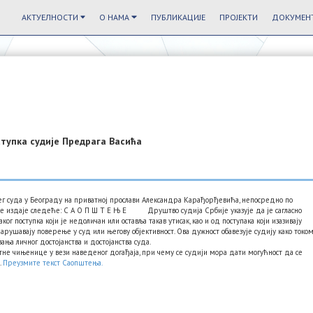
АКТУЕЛНОСТИ
О НАМА
ПУБЛИКАЦИЈЕ
ПРОЈЕКТИ
ДОКУМЕНТ
тупка судије Предрага Васића
уда у Београду на приватној прослави Александра Карађорђевића, непосредно по
ије издаје следеће: С А О П Ш Т Е Њ Е Друштво судија Србије указује да је сагласно
г поступка који је недоличан или оставља такав утисак, као и од поступака који изазивају
арушавају поверење у суд или његову објективност. Ова дужност обавезује судију како токо
ања личног достојанства и достојанства суда.
 чињенице у вези наведеног догађаја, при чему се судији мора дати могућност да се
.
Преузмите текст Саопштења.