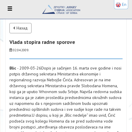
En
Назад
Vlada stopira radne sporove
02.04.2009.
Blic
- 2009-03-26Dopis je sačinjen 16. marta ove godine i nosi
potpis državnog sekretara Ministarstva ekonomije i
regionalnog razvoja Nebojše Ćirića. Adresovan je na ime
državnog sekretara Ministarstva pravde Slobodana Homena,
koji ga je uputio Vrhovnom sudu Srbije. Najviša redovna sudska
instanca ga je zatim prosledila predsednicima okružnih sudova
uz napomenu da s njegovom sadržinom budu upoznati
predsednici opštinskih sudova i sve sudije koje rade na takvim
predmetima.U dopisu, u koji je „Blic nedelje“ imao uvid, Ćirić
podseća svog kolegu Homena da se pred sudovima vode
brojni postupci „utvrđivanja obaveza poslodavaca na ime