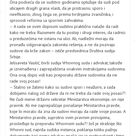
Ona podseća da se sudstvo godinama optužuje da sudi pod
uticajem drugih grana vlasti, da je pristrasno, sporo i
neefikasno, zbog čega se, prema tvrdnjama zvaničnika, i
sprovodi reforma sa spornim zahvatima.
– A sada se ovim dopisom sudstvu praktično nalaže da radi
kako ne treba. Razumem da tu postoji i drugi interes, da radnici
u preduzećima ne ostanu na ulici. Ali, nadležni moraju da
pronađu odgovarajuća zakonita rešenja, a ne da pozivaju
sudove da krše zakon – ističe predsednica Društva sudija
Srbije.
Jelisaveta Vasilić, bivši sudija Vrhovnog suda i advokat, takođe
je iznenađena i zaprepašćena ovakvim instrukcijama sudovima.
Ona ovaj dopis vidi kao preporuku države sudovima da ne
rade svoj posao!
– Stalno se žalimo kako su sudovi spori i neažurni, a sada
dobijamo nalog od države da ni ne treba da rade svoj posao?!
Ne čudi mene državni sekretar Ministarstva ekonomije, on nije
pravnik. Ali me zaprepašćuje ponašanje Ministarstva pravde,
koje bi moralo da zna da sudovi moraju da rade svoje posao. A
Ministarstvo pravde, suprotno svim pravnim principima,
prosleđuje tu preporuku Vrhovnom sudu?! Još je strašnije što
Vrhovni sud, najviša sudska instanca, poklanja toliku pažnju
dokumentu koji nema nikakav značaj jer je protivzakonit i time