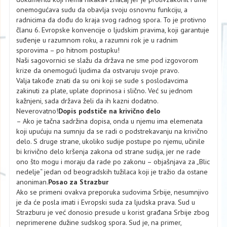
onemogućava sudu da obavlja svoju osnovnu funkciju, a
radnicima da dođu do kraja svog radnog spora. To je protivno
članu 6. Evropske konvencije o ljudskim pravima, koji garantuje
suđenje u razumnom roku, a razumni rok je u radnim
sporovima – po hitnom postupku!
Naši sagovornici se slažu da država ne sme pod izgovorom
krize da onemogući ljudima da ostvaruju svoje pravo.
Valja takođe znati da su oni koji se sude s poslodavcima
zakinuti za plate, uplate doprinosa i slično. Već su jednom
kažnjeni, sada država želi da ih kazni dodatno.
Neverovatno!
Dopis podstiče na krivično delo
– Ako je tačna sadržina dopisa, onda u njemu ima elemenata
koji upućuju na sumnju da se radi o podstrekavanju na krivično
delo. S druge strane, ukoliko sudije postupe po njemu, učinile
bi krivično delo kršenja zakona od strane sudija, jer ne rade
ono što mogu i moraju da rade po zakonu – objašnjava za „Blic
nedelje“ jedan od beogradskih tužilaca koji je tražio da ostane
anoniman.
Posao za Strazbur
Ako se primeni ovakva preporuka sudovima Srbije, nesumnjivo
je da će posla imati i Evropski suda za ljudska prava. Sud u
Strazburu je već donosio presude u korist građana Srbije zbog
neprimerene dužine sudskog spora. Sud je, na primer,