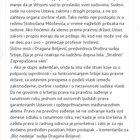
manje da je Vrhovni sud to prosledio svim sudovima. Sudovi
sude na osnovu Ustava, zakona i drugih propisa, a ne po
zahtevu organa izvršne vlasti. Tako nešto nije postojalo ni u
režimu Slobodana Miloševića, u vreme najžešćih pritisaka na
sudove. Ako hoćemo da idemo prema pravnoj državi, Ustav,
zakoni i propisi moraju da se poštuju. Ali, kod nas može sve da
se desi, pa i ovo – primećuje profesor Ivošević.
Slično misli i Dragana Boljević, predsednica Društva sudija
Srbije, čija je prva reakcija na sadržinu dopisa bila: „Strašno!
Zaprepašćena sam“.
– Ako je dopis autentičan, onda tu ima više stvari koje su u
potpunoj suprotnosti i sa funkcionisanjem Srbije kao pravne
države, sa ustavnim principima o podeli vlasti između
zakonodavne, izvršne i sudske i o nezavisnosti sudske vlasti.
Da ne govorim o kršenju prava na pravično suđenje u
razumnom roku, jednom od osnovnih ljudskih prava
garantovanih Ustavom i opšteprihvaćenim međunarodnim
aktima. Pravo na pravično suđenje se ne ostvaruje kada sud
donese odluku u razumnom roku, već kada je ona izvršena. A
zaštita prava iz radnog odnosa je prioritetna i zato je za nju
dodatno predviđen poseban, hitan postupak – komentariše za
„Blic nedelje“ sudija Dragana Boljević.