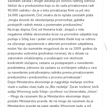
zaostalih zarada i drugih davanja po osnovu radnog odnosa“.
Ističući da u preduzećima koja su do sada privatizovana radi
90.000 radnika i da je u toku privatizacija firmi sa još oko
16.000 zaposlenih, Ćirić smatra da bi isplata zaostalih plata
„mogla dovesti do obustavljanja proizvodnje, gubitka
postojećih radnih mesta u pomenutim preduzećima“.
Na kraju dopisa, Ćirić od Homena traži: „Imajući u vidu
negativne efekte ekonomske krize na privredne subjekte koji
posluju u Srbiji, kao i jedan od prioriteta Vlade koji se odnosi
na očuvanje zaposlenosti u aktivnim privrednim subjektima,
molim Vas da razmotrite mogućnost da se za 2009. godinu da
preporuka sudovima (podvukao novinar), da u skladu sa
zakonskim ovlašćenjima, a uvažavajući sve okolnosti
konkretnih slučajeva, zastanu sa postupanjem u navedenim
predmetima, odnosno da zastanu sa izvršenjem odluka u vezi
sa navedenim potraživanjima radnika prema privatizovanim
preduzećima i preduzećima u procesu privatizacije“.
Dopis Ministarstva ekonomije je najgrublje mešanje izvršne
vlasti u sudsku vlast, kaže za „Blic nedelje“ Zoran Ivošević, bivši
sudija Vrhovnog suda Srbije i profesor na Univerzitetu „Union“.
– Mogu da razumem što je Ministarstvo ekonomije dopis
poslalo Ministarstvu pravde. Ali ne mogu da razumem da je
Ministarstvo pravde taj papir uputilo Vrhovnom sudu, a još