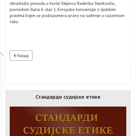
obrazložio presudu u korist Valjevca Radenka Stankovića ,
povredom člana 6. stav 1. Evropske konvencije o ljudskim
pravima kojim se podrazumeva pravo na suđenje u razumnom
roku.
Назад
Стандарди судијске етике