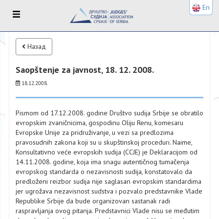
En
Назад
Saopštenje za javnost, 18. 12. 2008.
18.12.2008.
Pismom od 17.12.2008. godine Društvo sudija Srbije se obratilo
evropskim zvaničnicima, gospodinu Oliju Renu, komesaru
Evropske Unije za pridruživanje, u vezi sa predlozima
pravosudnih zakona koji su u skupštinskoj proceduri. Naime,
Konsultativno veće evropskih sudija (CCJE) je Deklaracijom od
14.11.2008. godine, koja ima snagu autentičnog tumačenja
evropskog standarda o nezavisnosti sudija, konstatovalo da
predloženi reizbor sudija nije saglasan evropskim standardima
jer ugrožava nezavisnost sudstva i pozvalo predstavnike Vlade
Republike Srbije da bude organizovan sastanak radi
raspravljanja ovog pitanja. Predstavnici Vlade nisu se međutim