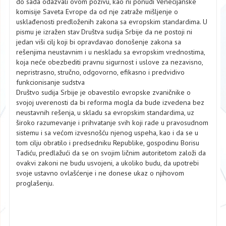
do sada odazvali ovom pozivu, kao ni ponudi Venecijanske
komisije Saveta Evrope da od nje zatraže mišljenje o
usklađenosti predloženih zakona sa evropskim standardima. U
pismu je izražen stav Društva sudija Srbije da ne postoji ni
jedan viši cilj koji bi opravdavao donošenje zakona sa
rešenjima neustavnim i u neskladu sa evropskim vrednostima,
koja neće obezbediti pravnu sigurnost i uslove za nezavisno,
nepristrasno, stručno, odgovorno, efikasno i predvidivo
funkcionisanje sudstva
Društvo sudija Srbije je obavestilo evropske zvaničnike o
svojoj uverenosti da bi reforma mogla da bude izvedena bez
neustavnih rešenja, u skladu sa evropskim standardima, uz
široko razumevanje i prihvatanje svih koji rade u pravosudnom
sistemu i sa većom izvesnošću njenog uspeha, kao i da se u
tom cilju obratilo i predsedniku Republike, gospodinu Borisu
Tadiću, predlažući da se on svojim ličnim autoritetom založi da
ovakvi zakoni ne budu usvojeni, a ukoliko budu, da upotrebi
svoje ustavno ovlašćenje i ne donese ukaz o njihovom
proglašenju.