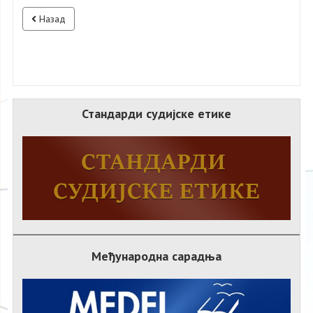
Назад
Стандарди судијске етике
Међународна сарадња