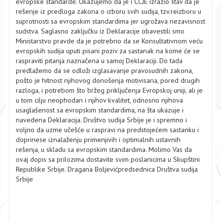
evropske standarde. Ukazujemo da je i CCJE izrazio stav da je
rešenje iz predloga zakona o izboru svih sudija, tzv.reizboru u
suprotnosti sa evropskim standardima jer ugrožava nezavisnost
sudstva. Saglasno zaključku iz Deklaracije obavestili smo
Ministarstvo pravde da je potrebno da se Konsultativnom veću
evropskih sudija uputi pisani poziv za sastanak na kome će se
raspraviti pitanja naznačena u samoj Deklaraciji. Do tada
predlažemo da se odloži izglasavanje pravosudnih zakona,
pošto je hitnost njihovog donošenja motivisana, pored drugih
razloga, i potrebom što bržeg priključenja Evropskoj uniji, ali je
u tom cilju neophodan i njihov kvalitet, odnosno njihova
usaglašenost sa evropskim standardima, na šta ukazuje i
navedena Deklaracija. Društvo sudija Srbije je i spremno i
voljno da uzme učešće u raspravi na predstojećem sastanku i
doprinese iznalaženju primenjivih i optimalnih ustavnih
rešenja, u skladu sa evropskim standardima. Molimo Vas da
ovaj dopis sa prilozima dostavite svim poslanicima u Skupštini
Republike Srbije. Dragana Boljevićpredsednica Društva sudija
Srbije