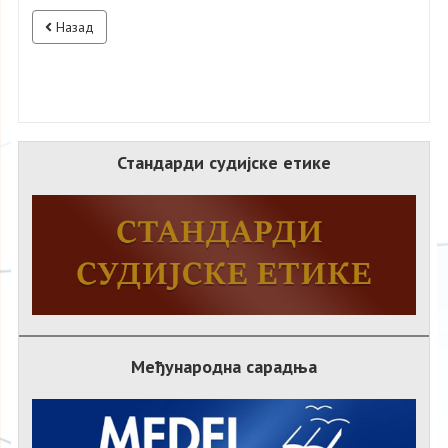
Назад
Стандарди судијске етике
Међународна сарадња