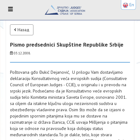
En
Назад
Pismo predsednici Skupštine Republike Srbije
03.12.2008.
Poštovana gđo Đukić Dejanović, U prilogu Vam dostavljamo
deklaraciju Konsultativnog veća evropskih sudija (Consultative
Council of European Judges - CCJE), u originalu i u prevodu na
srpski jezik. Podsećamo da je Konsultativno veće evropskih
sudija telo Komiteta ministara Saveta Evrope, osnovano 2001.
sa ciljem da istakne ključnu ulogu nezavisnosti sudstva u
obezbeđenju vladavine prava. Osim što može da se izjasni o
pojedinim spornim pitanjima koja mu se dostave na
razmatranje iz država članica, CCJE usvaja Mišljenja o pitanjima
koja se odnose na pravosuđe koja dobijaju status
međunarodnih standarda.To je dakle, telo, koje stvara