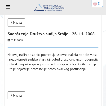
En
Назад
Saopštenje Društva sudija Srbije - 26. 11. 2008.
26.11.2008.
Na ovaj način poslanici povređuju ustavna načela podele vlasti
i nezavisnosti sudske vlasti čiji ugled urušavaju, vrše nedopustiv
pritisak i ugrožavaju sigurnost svih sudija u Srbiji.Društvo sudija
Srbije najoštrije protestvuje protiv ovakvog postupanja.
Назад