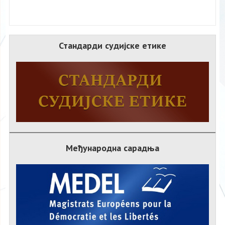
Стандарди судијске етике
Међународна сарадња