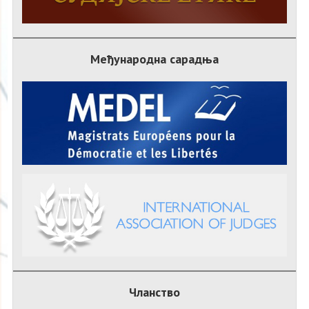
Међународна сарадња
Чланство