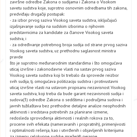
završne odredbe Zakona o sudijama i Zakona o Visokom
savetu sudstva koje, suprotno osnovnim odredbama tih zakona,
predviđaju drugačiji postupak:
- za izbor prvog saziva Visokog saveta sudstva, isključujući
izjašnjavanje sudija na sudskim izborima o njihovim
predstavnicima za kandidate za članove Visokog saveta
sudstva, i
- za određivanje potrebnog broja sudija od strane prvog saziva
Visokog saveta sudstva, uz prethodnu saglasnost ministra
pravde
što je suprotno međunarodnim standardima i što omogućava
uticaj izvršne i zakonodavne vlasti na sastav prvog saziva
Visokog saveta sudstva koji bi trebalo da sprovede reizbor
svih sudija, tj. omogućava politizaciju sudstva i protivustavni
uticaj izvršne vlasti na ustavom propisanu nezavisnost Visokog
saveta sudstva, koji treba da bude garant nezavisnosti sudija i
sudova(3) odredbe Zakona o sedištima i područjima sudova i
javnih tužilaštava bez prethodne detaljne analize neophodnih
aktivnosti i sredstava potrebnih za planirane izmene,
redosleda sprovođenja aktivnosti i realnih rokova za to,
procene svih efekata (nameravanih i propratnih), primenjivosti
i optimalnosti rešenja, kao i utvrđenih i objavljenih kriterijuma
za izmenu celokupne sudske mreže(4) nejasne,