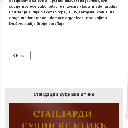
zaključcima sa ove Skupštine obavestiti javnost, sve
sudije, nosioce zakonodavne i izvršne vlasti, međunarodna
udruženja sudija, Savet Evrope, OEBS, Evropsku komisiju i
druge međunarodne i domaće organizacije sa kojima
Društvo sudija Srbije sarađuje.
Назад
Стандарди судијске етике