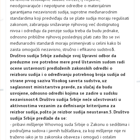
neodgovarajuće i nepotpune odredbe o materijalnim
garantijama nezavisnosti sudija, suprotne međunarodnim
standardima koji predviđaju da se plate sudija moraju regulisati
zakonom, zabranjuju snižavanje njihovog već dostignutog
nivoa i određuju da penzije sudija treba da budu jednake,
odnosno približne njihovoj poslednjoj plati zato što se svi
međunarodni standardi moraju primenjivati u celini kako bi
zaista omogućili nezavisno, stručno i efikasno sudstvo
3.
Društvo sudija Srbije zadužuje svoj Upravni odbor da
preduzme sve potrebne mere pred Ustavnim sudom radi
ocene ustavnosti predloženih zakonskih odredbi o
reizboru sudija i o određivanju potrebnog broja sudija od
strane prvog saziva Visokog saveta sudstva, uz
saglasnost ministarstva pravde, za slučaj da budu
usvojene, odnosno odredbi kojima se zadire u sudsku
nezavisnost
4. Društvo sudija Srbije neće učestvovati u
aktivnostima vezanim za definisanje kriterijuma za
reizbor sudija, pošto je reizbor sudija neustavan.
5. Društvo
sudija Srbije predlaže da se:
- pribavi mišljenje Vrhovnog suda Srbije o Zakonu o sedištima i
područjima sudova i javnih tužilaštava, za koji mišljenje nije ni
traženo iako je to zakonska obaveza i omogući i ostalim