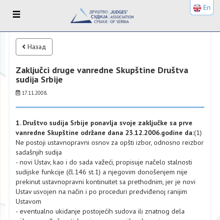
En
Назад
Zaključci druge vanredne Skupštine Društva
sudija Srbije
17.11.2008.
1. Društvo sudija Srbije ponavlja svoje zaključke sa prve
vanredne Skupštine održane dana 23.12.2006.godine da:
(1)
Ne postoji ustavnopravni osnov za opšti izbor, odnosno reizbor
sadašnjih sudija
- novi Ustav, kao i do sada važeći, propisuje načelo stalnosti
sudijske funkcije (čl.146 st.1) a njegovim donošenjem nije
prekinut ustavnopravni kontinuitet sa prethodnim, jer je novi
Ustav usvojen na način i po proceduri predviđenoj ranijim
Ustavom
- eventualno ukidanje postojećih sudova ili znatnog dela