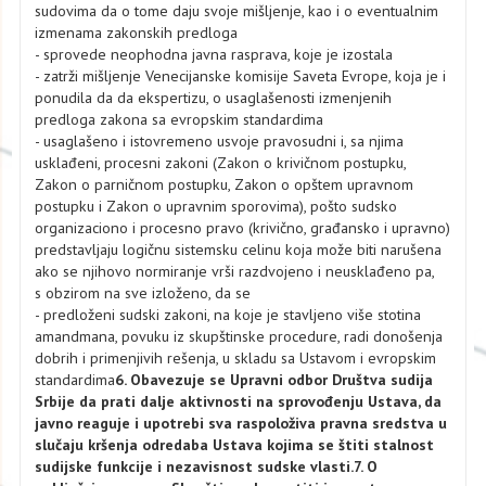
sudovima da o tome daju svoje mišljenje, kao i o eventualnim
izmenama zakonskih predloga
- sprovede neophodna javna rasprava, koje je izostala
- zatrži mišljenje Venecijanske komisije Saveta Evrope, koja je i
ponudila da da ekspertizu, o usaglašenosti izmenjenih
predloga zakona sa evropskim standardima
- usaglašeno i istovremeno usvoje pravosudni i, sa njima
usklađeni, procesni zakoni (Zakon o krivičnom postupku,
Zakon o parničnom postupku, Zakon o opštem upravnom
postupku i Zakon o upravnim sporovima), pošto sudsko
organizaciono i procesno pravo (krivično, građansko i upravno)
predstavljaju logičnu sistemsku celinu koja može biti narušena
ako se njihovo normiranje vrši razdvojeno i neusklađeno pa,
s obzirom na sve izloženo, da se
- predloženi sudski zakoni, na koje je stavljeno više stotina
amandmana, povuku iz skupštinske procedure, radi donošenja
dobrih i primenjivih rešenja, u skladu sa Ustavom i evropskim
standardima
6. Obavezuje se Upravni odbor Društva sudija
Srbije da prati dalje aktivnosti na sprovođenju Ustava, da
javno reaguje i upotrebi sva raspoloživa pravna sredstva u
slučaju kršenja odredaba Ustava kojima se štiti stalnost
sudijske funkcije i nezavisnost sudske vlasti.
7. O