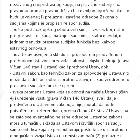
nezavisnog i nepristrasnog sudiju, na pravično suđenje, na
pravnu sigurnost i pravnu državu biti ozbiljno ugrožena ukoliko
budu usvojene:(1) prelazne i završne odredbe Zakona o
sudijama kojima je propisan reizbor sudija,
- pošto postupak opšteg izbora svih sudija, tzv. reizbor, nužno
pretpostavlja da sudijama koje i sada imaju stalni mandat, u
jednom trenutku prestane sudijska funkcija bez ikakvog
ustavnog osnova, a
- novi Ustav, usvojen u skladu sa procedurom predviđenom
prethodnim Ustavom, predviđa stalnost sudijske funkcije (glava
V član 146 stav 1 Ustava) kao i prethodni Ustav, dok
- Ustavni zakon, kao tehnički zakon za sprovođenje Ustava, niti
može da sadrži odredbe suprotne Ustavu, niti sadrži odredbe o
prestanku sudijske funkcije i jer bi
- svaka promena Ustava koja se odnosi na načela Ustava (član
4) i uređenje vlasti (glava V član 146 Ustava), sve i da je
predviđena u Ustavnom zakonu, a nije, morala da bude
potvrđena na referendumu, prema članu 203 stav 7 Ustava, pa
se zato sve eventualno nejasne odredbe Ustavnog zakona
moraju tumačiti u skladu sa Ustavom i izvršiti izbor za sudiju
samo onih lica koja se prvi put biraju, pošto bi se u suprotnom
omogućila revizija Ustava na neustavan način(2) prelazne i