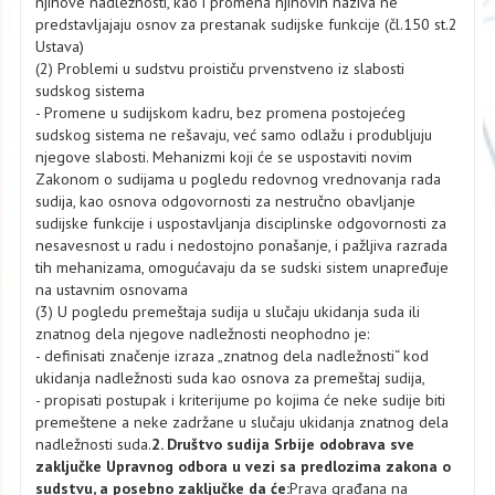
njihove nadležnosti, kao i promena njihovih naziva ne
predstavljajaju osnov za prestanak sudijske funkcije (čl.150 st.2
Ustava)
(2) Problemi u sudstvu proističu prvenstveno iz slabosti
sudskog sistema
- Promene u sudijskom kadru, bez promena postojećeg
sudskog sistema ne rešavaju, već samo odlažu i produbljuju
njegove slabosti. Mehanizmi koji će se uspostaviti novim
Zakonom o sudijama u pogledu redovnog vrednovanja rada
sudija, kao osnova odgovornosti za nestručno obavljanje
sudijske funkcije i uspostavljanja disciplinske odgovornosti za
nesavesnost u radu i nedostojno ponašanje, i pažljiva razrada
tih mehanizama, omogućavaju da se sudski sistem unapređuje
na ustavnim osnovama
(3) U pogledu premeštaja sudija u slučaju ukidanja suda ili
znatnog dela njegove nadležnosti neophodno je:
- definisati značenje izraza „znatnog dela nadležnosti“ kod
ukidanja nadležnosti suda kao osnova za premeštaj sudija,
- propisati postupak i kriterijume po kojima će neke sudije biti
premeštene a neke zadržane u slučaju ukidanja znatnog dela
nadležnosti suda.
2. Društvo sudija Srbije odobrava sve
zaključke Upravnog odbora u vezi sa predlozima zakona o
sudstvu, a posebno zaključke da će:
Prava građana na