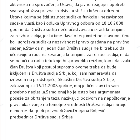
aktivnosti na sprovođenju Ustava, da javno reaguje i upotrebi
sva raspoloživa pravna sredstva u slučaju kršenja odredbi
Ustava kojima se štiti stalnost sudijske funkcije i nezavisnost
sudske vlasti, kao i odluka Upravnog odbora od 18.10.2008.
godine da Društvo sudija neće učestvovati u izradi kriterijuma
za reizbor sudija, jer bi time davalo legitimitet neustavnom činu
koji ugrožava sudijsku nezavisnost i pravo građana na pravično
suđenje.Stav da ni jedan član Društva sudija ne bi trebalo da
učestvuje u radu na stvaranju kriterijuma za reizbor sudija, ni da
se odluči na rad u telu koje bi sprovodilo reizbor, kao i da svaki
član Društva koji postupi suprotno ovome treba da bude
isključen iz Društva sudija Srbije, koji sam nameravala da
iznesem na predstojećoj Skupštini Društva sudija Srbije,
zakazanoj za 16.11.2008.godine, moj je lični stav i to sam
posebno naglasila.Samo onaj ko je ostao bez argumenata
poseže za obrtanjem teza, nazivajući pozivom na nepoštovanje
prava ukazivanje na temeljne vrednosti Društva sudija i Srbije
namerne da gradi pravnu državu.Dragana Boljević
predsednica Društva sudija Srbije