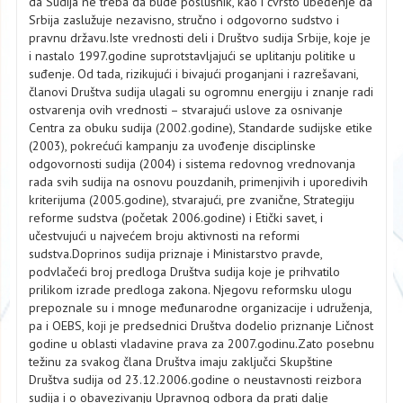
da Sudija ne treba da bude poslušnik, kao i čvrsto ubeđenje da
Srbija zaslužuje nezavisno, stručno i odgovorno sudstvo i
pravnu državu.Iste vrednosti deli i Društvo sudija Srbije, koje je
i nastalo 1997.godine suprotstavljajući se uplitanju politike u
suđenje. Od tada, rizikujući i bivajući proganjani i razrešavani,
članovi Društva sudija ulagali su ogromnu energiju i znanje radi
ostvarenja ovih vrednosti – stvarajući uslove za osnivanje
Centra za obuku sudija (2002.godine), Standarde sudijske etike
(2003), pokrećući kampanju za uvođenje disciplinske
odgovornosti sudija (2004) i sistema redovnog vrednovanja
rada svih sudija na osnovu pouzdanih, primenjivih i uporedivih
kriterijuma (2005.godine), stvarajući, pre zvanične, Strategiju
reforme sudstva (početak 2006.godine) i Etički savet, i
učestvujući u najvećem broju aktivnosti na reformi
sudstva.Doprinos sudija priznaje i Ministarstvo pravde,
podvlačeći broj predloga Društva sudija koje je prihvatilo
prilikom izrade predloga zakona. Njegovu reformsku ulogu
prepoznale su i mnoge međunarodne organizacije i udruženja,
pa i OEBS, koji je predsednici Društva dodelio priznanje Ličnost
godine u oblasti vladavine prava za 2007.godinu.Zato posebnu
težinu za svakog člana Društva imaju zaključci Skupštine
Društva sudija od 23.12.2006.godine o neustavnosti reizbora
sudija i o obavezivanju Upravnog odbora da prati dalje