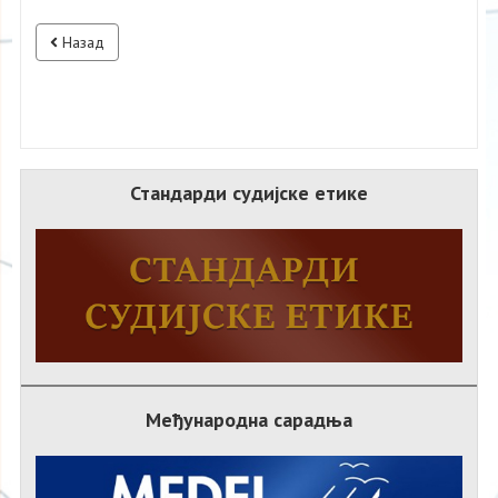
Назад
Стандарди судијске етике
Међународна сарадња