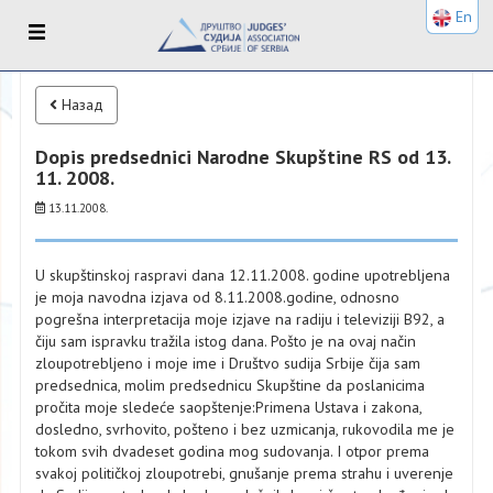
En
Назад
Dopis predsednici Narodne Skupštine RS od 13.
11. 2008.
13.11.2008.
U skupštinskoj raspravi dana 12.11.2008. godine upotrebljena
je moja navodna izjava od 8.11.2008.godine, odnosno
pogrešna interpretacija moje izjave na radiju i televiziji B92, a
čiju sam ispravku tražila istog dana. Pošto je na ovaj način
zloupotrebljeno i moje ime i Društvo sudija Srbije čija sam
predsednica, molim predsednicu Skupštine da poslanicima
pročita moje sledeće saopštenje:Primena Ustava i zakona,
dosledno, svrhovito, pošteno i bez uzmicanja, rukovodila me je
tokom svih dvadeset godina mog sudovanja. I otpor prema
svakoj političkoj zloupotrebi, gnušanje prema strahu i uverenje