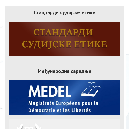
Стандарди судијске етике
Међународна сарадња