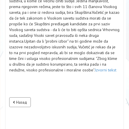
sudstva, u kome će većinu činiti sudije. Jedina manjkavost,
prema njegovim rečima, jeste to što i svih 11 članova Visokog
saveta, pa i one iz redova sudija, bira Skupština.Vučetić je kazao
da će tek zakonom o Visokom savetu sudstva morati da se
propiše ko će Skupštini predlagati kandidate za prvi saziv
Visokog saveta sudstva - da li će to biti opšta sednica Vrhovnog
suda, sadašnji Visoki savet pravosuđa ili neka druga
instanca.Upitan da li "probni izbor" na tri godine može da
izazove nezadovoljstvo iskusnih sudija, Vučetić je rekao da je
to na prvi pogled nepravda, ali bi se moglo dokazivati da se
time čini i usluga visoko profesionalnim sudijama: "Zbog klime
u društvu da je sudstvo korumpirano, ta senka pada i na
nedužne, visoko profesionalne i moralne osobe".
Izvorni tekst
Назад