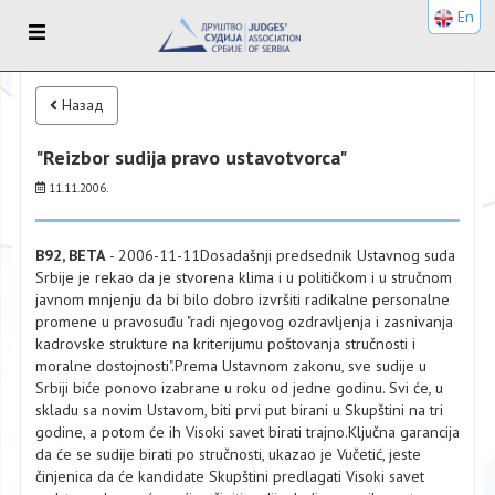
En
Назад
"Reizbor sudija pravo ustavotvorca"
11.11.2006.
B92, BETA
- 2006-11-11Dosadašnji predsednik Ustavnog suda
Srbije je rekao da je stvorena klima i u političkom i u stručnom
javnom mnjenju da bi bilo dobro izvršiti radikalne personalne
promene u pravosuđu "radi njegovog ozdravljenja i zasnivanja
kadrovske strukture na kriterijumu poštovanja stručnosti i
moralne dostojnosti".Prema Ustavnom zakonu, sve sudije u
Srbiji biće ponovo izabrane u roku od jedne godinu. Svi će, u
skladu sa novim Ustavom, biti prvi put birani u Skupštini na tri
godine, a potom će ih Visoki savet birati trajno.Ključna garancija
da će se sudije birati po stručnosti, ukazao je Vučetić, jeste
činjenica da će kandidate Skupštini predlagati Visoki savet