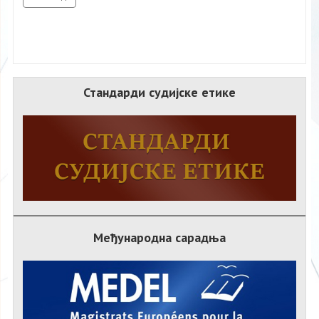
Стандарди судијске етике
Међународна сарадња