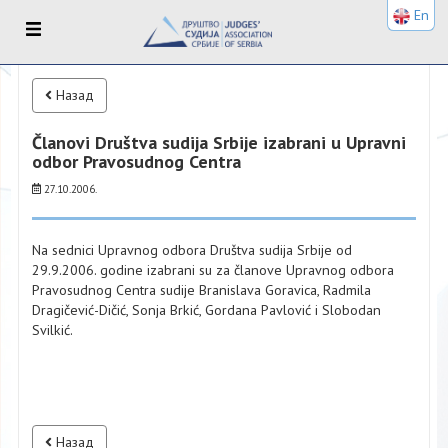
En
Назад
Članovi Društva sudija Srbije izabrani u Upravni
odbor Pravosudnog Centra
27.10.2006.
Na sednici Upravnog odbora Društva sudija Srbije od
29.9.2006. godine izabrani su za članove Upravnog odbora
Pravosudnog Centra sudije Branislava Goravica, Radmila
Dragičević-Dičić, Sonja Brkić, Gordana Pavlović i Slobodan
Svilkić.
Назад