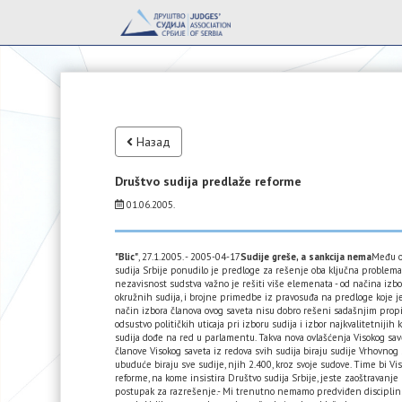
Назад
Društvo sudija predlaže reforme
01.06.2005.
"Blic"
, 27.1.2005. - 2005-04-17
Sudije greše, a sankcija nema
Među os
sudija Srbije ponudilo je predloge za rešenje oba ključna problema
nezavisnost sudstva važno je rešiti više elemenata - od načina izbor
okružnih sudija, i brojne primedbe iz pravosuđa na predloge koje je
način izbora članova ovog saveta nisu dobro rešeni sadašnjim prop
odsustvo političkih uticaja pri izboru sudija i izbor najkvalitetniji
sudija dođe na red u parlamentu. Takva nova ovlašćenja Visokog sav
članove Visokog saveta iz redova svih sudija biraju sudije Vrhovno
ubuduće biraju sve sudije, njih 2.400, kroz svoje sudove. Time bi Vis
reforme, na kome insistira Društvo sudija Srbije, jeste zaoštravanj
postupak za razrešenje.- Mi trenutno nemamo predviđen disciplinsk