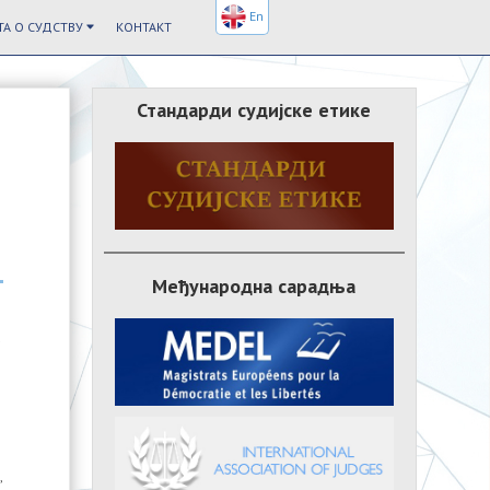
En
А О СУДСТВУ
КОНТАКТ
Стандарди судијске етике
Међународна сарадња
i
e
,