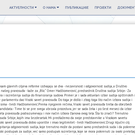
АКТУЕЛНОСТИ
О НАМА
ПУБЛИКАЦИЈЕ
ПРОЈЕКТИ
ДОКУМЕНТ
am glavnih ciljeva reforme izdvajaju se dva - nezavisnost i odgovornost sudija, a Društvo
 našeg pravosuđa - kaže za „Blic“ Omer Hadžiomerović, predsednik Društva sudija Srbije.- Za
a i razrešenja sudija do finansiranja sudova. Primer je i sada aktuelan izbor sudija opštinskih 
 parlamentu dao Visoki savet pravosuđa. Do toga je došlo i zbog toga što način izbora sudija i
isima - tvrdi Hadžiomerović.Prema njegovim rečima, Visoki savet pravosuđa treba da obezbedi
h kandidata.- Time bi se pre svega ubrzala procedura, jer se sada čeka i po šest meseci da izbor
eta pravosuđa podrazumevaju i nov način izbora članova ovog tela. Šta to znači? Trenutno
g suda Srbije, kojih ima šezdesetak. Mi predlažemo da svoje predstavnike u Visokom savetu
oki savet pravosuđa dobio uporište i imao legitimitet - tvrdi Hadžiomerović.Drugi ključni cilj
e pitanja odgovornosti sudija, koje trenutno može da postavi samo predsednik suda i da pokren
i postupak za sudije, već samo postupak razrešenja, koje se mora pokrenuti za svaki prekršaj