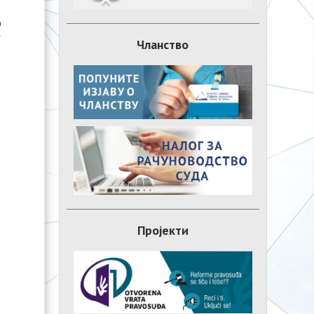
a
.
Чланство
i
Пројекти