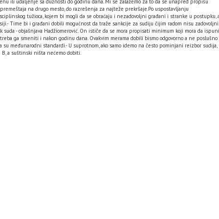
nu ili udaljenje sa dužnosti do godinu dana. Mi se zalažemo za to da se unapred propišu
o premeštaja na drugo mesto, do razrešenja za najteže prekršaje.Po uspostavljanju
isciplinskog tužioca, kojem bi mogli da se obraćaju i nezadovoljni građani i stranke u postupku, 
iji.- Time bi i građani dobili mogućnost da traže sankcije za sudiju čijim radom nisu zadovoljni
 suda - objašnjava Hadžiomerović. On ističe da se mora propisati minimum koji mora da ispun
e, treba ga smeniti i nakon godinu dana. Ovakvim merama dobili bismo odgovorno a ne poslušno
a su međunarodni standardi.- U suprotnom, ako samo idemo na često pominjani reizbor sudija,
, a suštinski ništa nećemo dobiti.