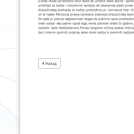
a onda Veliko personalno veće može da izrekne blaže kazne - opome
prekršaji za sudije i srazmerne sankcije, od smanjenja plate, prek
disciplinskog postupka za sudije, predviđeno je i osnivanje tela - d
on bi nakon filtriranja prijava osnovane podnosio disciplinskoj komis
Do sada je pitanje odgovornosti mogao da pokrene samo predsednik
svaki sudija.- Ako padne ispod toga, nema potrebe čekati tri godin
sudstvo - kaže Hadžiomerović.Prema njegovim rečima, ovakva rešenj
bez izmene spornih propisa, samo ćemo sudiju A zameniti sudijom B
Назад