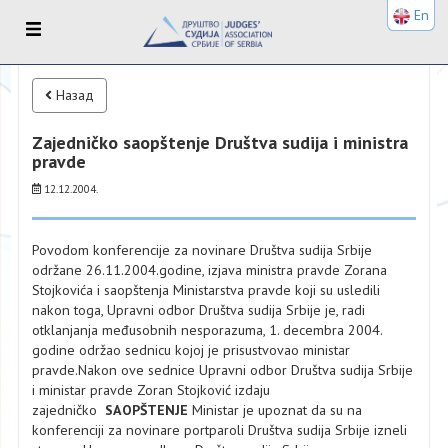
En
Назад
Zajedničko saopštenje Društva sudija i ministra
pravde
12.12.2004.
Povodom konferencije za novinare Društva sudija Srbije
održane 26.11.2004.godine, izjava ministra pravde Zorana
Stojkovića i saopštenja Ministarstva pravde koji su usledili
nakon toga, Upravni odbor Društva sudija Srbije je, radi
otklanjanja međusobnih nesporazuma, 1. decembra 2004.
godine održao sednicu kojoj je prisustvovao ministar
pravde.Nakon ove sednice Upravni odbor Društva sudija Srbije
i ministar pravde Zoran Stojković izdaju
zajedničko
SAOPŠTENJE
Ministar je upoznat da su na
konferenciji za novinare portparoli Društva sudija Srbije izneli