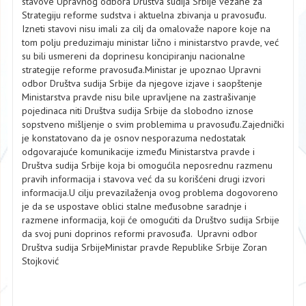
stavove Upravnog odbora Društva sudija Srbije vezane za
Strategiju reforme sudstva i aktuelna zbivanja u pravosuđu.
Izneti stavovi nisu imali za cilj da omalovaže napore koje na
tom polju preduzimaju ministar lično i ministarstvo pravde, već
su bili usmereni da doprinesu koncipiranju nacionalne
strategije reforme pravosuđa.Ministar je upoznao Upravni
odbor Društva sudija Srbije da njegove izjave i saopštenje
Ministarstva pravde nisu bile upravljene na zastrašivanje
pojedinaca niti Društva sudija Srbije da slobodno iznose
sopstveno mišljenje o svim problemima u pravosuđu.Zajednički
je konstatovano da je osnov nesporazuma nedostatak
odgovarajuće komunikacije između Ministarstva pravde i
Društva sudija Srbije koja bi omogućila neposrednu razmenu
pravih informacija i stavova već da su korišćeni drugi izvori
informacija.U cilju prevazilaženja ovog problema dogovoreno
je da se uspostave oblici stalne međusobne saradnje i
razmene informacija, koji će omogućiti da Društvo sudija Srbije
da svoj puni doprinos reformi pravosuđa. Upravni odbor
Društva sudija SrbijeMinistar pravde Republike Srbije Zoran
Stojković