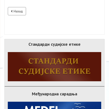
Назад
Стандарди судијске етике
Међународна сарадња