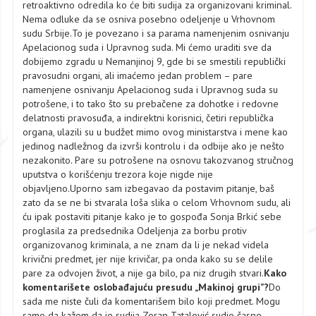
retroaktivno odredila ko će biti sudija za organizovani kriminal.
Nema odluke da se osniva posebno odeljenje u Vrhovnom
sudu Srbije.To je povezano i sa parama namenjenim osnivanju
Apelacionog suda i Upravnog suda. Mi ćemo uraditi sve da
dobijemo zgradu u Nemanjinoj 9, gde bi se smestili republički
pravosudni organi, ali imaćemo jedan problem – pare
namenjene osnivanju Apelacionog suda i Upravnog suda su
potrošene, i to tako što su prebačene za dohotke i redovne
delatnosti pravosuđa, a indirektni korisnici, četiri republička
organa, ulazili su u budžet mimo ovog ministarstva i mene kao
jedinog nadležnog da izvrši kontrolu i da odbije ako je nešto
nezakonito. Pare su potrošene na osnovu takozvanog stručnog
uputstva o korišćenju trezora koje nigde nije
objavljeno.Uporno sam izbegavao da postavim pitanje, baš
zato da se ne bi stvarala loša slika o celom Vrhovnom sudu, ali
ću ipak postaviti pitanje kako je to gospođa Sonja Brkić sebe
proglasila za predsednika Odeljenja za borbu protiv
organizovanog kriminala, a ne znam da li je nekad videla
krivični predmet, jer nije krivičar, pa onda kako su se delile
pare za odvojen život, a nije ga bilo, pa niz drugih stvari.
Kako
komentarišete oslobađajuću presudu „Makinoj grupi”?
Do
sada me niste čuli da komentarišem bilo koji predmet. Mogu
samo da kažem da je sudija Zoran Tatalović sudio časno,