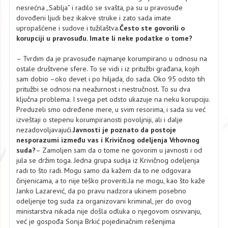
nesrećna „Sablja” i radilo se svašta, pa su u pravosuđe
dovođeni ljudi bez ikakve struke i zato sada imate
upropašćene i sudove i tužilaštva.
Često ste govorili o
korupciji u pravosuđu. Imate li neke podatke o tome?
– Tvrdim da je pravosuđe najmanje korumpirano u odnosu na
ostale društvene sfere. To se vidi i iz pritužbi građana, kojih
sam dobio –oko devet i po hiljada, do sada. Oko 95 odsto tih
pritužbi se odnosi na neažurnost i nestručnost. To su dva
ključna problema. I svega pet odsto ukazuje na neku korupciju.
Preduzeli smo određene mere, u svim resorima, i sada su već
izveštaji o stepenu korumpiranosti povoljniji, ali i dalje
nezadovoljavajući.
Javnosti je poznato da postoje
nesporazumi između vas i Krivičnog odeljenja Vrhovnog
suda?
– Zamoljen sam da o tome ne govorim u javnosti i od
jula se držim toga. Jedna grupa sudija iz Krivičnog odeljenja
radi to što radi. Mogu samo da kažem da to ne odgovara
činjenicama, a to nije teško proveriti.Ja ne mogu, kao što kaže
Janko Lazarević, da po pravu nadzora ukinem posebno
odeljenje tog suda za organizovani kriminal, jer do ovog
ministarstva nikada nije došla odluka o njegovom osnivanju,
već je gospođa Sonja Brkić pojedinačnim rešenjima