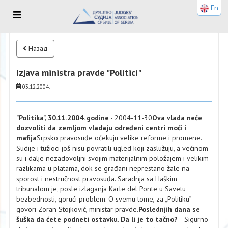
En
Назад
Izjava ministra pravde "Politici"
03.12.2004.
"Politika", 30.11.2004. godine
- 2004-11-30
Оva vlada neće
dozvoliti da zemljom vladaju određeni centri moći i
mafija
Srpsko pravosuđe očekuju velike reforme i promene.
Sudije i tužioci još nisu povratili ugled koji zaslužuju, a većinom
su i dalje nezadovoljni svojim materijalnim položajem i velikim
razlikama u platama, dok se građani neprestano žale na
sporost i nestručnost pravosuđa. Saradnja sa Haškim
tribunalom je, posle izlaganja Karle del Ponte u Savetu
bezbednosti, gorući problem. O svemu tome, za „Politiku”
govori Zoran Stojković, ministar pravde.
Poslednjih dana se
šuška da ćete podneti ostavku. Da li je to tačno?
– Sigurno