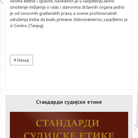
veoma štetne i opasne, navedeno je u saopštenju.Javno
iznošenje mišljenja o radu i stavovima državnih organa jedno
je od osnovnih građanskih prava, a ocene profesionalnih
udruženja treba da budu primane dobronamerno, saopšteno je
iz Centra. (Tanjug)
Назад
Стандарди судијске етике