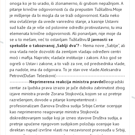
onoga ko je to uradio, ili zlonamerno, ili grubom nepažnjom. A
pitanje krivične odgovornosti ću da prepustim Tužilaštvu.Moje
je mišljenje da bi mogla da se traži odgovornost. Kada neko
ima ovlašćenje da uvede vanredno stanje, a kasnije Ustavni
sud kaže da je više od polovine odredbi protivustavno, tu ima
elemenata krivične odgovornosti. Ali ponavljam, nije moje da
se u to mešam, već to ostavljam Tužilaštvu.
U javnosti se
spekuliše o takozvanoj „Sablji dva”?
– Nema nove „Sablje”, ali
ova vlada neće dozvoliti da zemljom vladaju određeni centri
moći i mafija. Naprotiv, vladaće institucije i zakoni. A ko god se
ogreši o Ustav i zakone, a to važi za sve, od predsednika vlade,
pa nadole, ima da odgovara. To je stav ove vlade.Aleksandra
PetrovićDušan Telesković----------------------------------------------
-------------
Neprimerena reakcija ministra pravde
Beogradski
centar za ljudska prava izrazio je juče duboku zabrinutost zbog
izjave ministra pravde Zorana Stojkovića, kojom se uz pretnje
razrešenjem, dovode u pitanje kompetentnost i
profesionalizam članova Društva sudija Srbije.Centar ocenjuje
kao neprimereno reagovanje ministra Stojkovića
diskreditovanjem sudije koji je izneo stavove Društva sudija, a
pretnje upućene njegovom sudijskom položaju ocenjuje kao
direktan napad izvršne vlasti na nezavisnost pravosuđa u Srbiji,