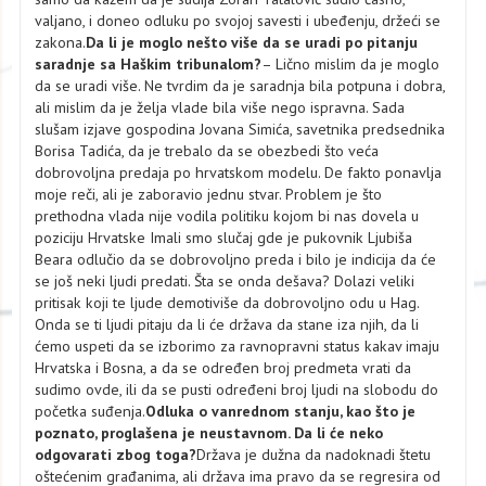
valjano, i doneo odluku po svojoj savesti i ubeđenju, držeći se
zakona.
Da li je moglo nešto više da se uradi po pitanju
saradnje sa Haškim tribunalom?
– Lično mislim da je moglo
da se uradi više. Ne tvrdim da je saradnja bila potpuna i dobra,
ali mislim da je želja vlade bila više nego ispravna. Sada
slušam izjave gospodina Jovana Simića, savetnika predsednika
Borisa Tadića, da je trebalo da se obezbedi što veća
dobrovoljna predaja po hrvatskom modelu. De fakto ponavlja
moje reči, ali je zaboravio jednu stvar. Problem je što
prethodna vlada nije vodila politiku kojom bi nas dovela u
poziciju Hrvatske Imali smo slučaj gde je pukovnik Ljubiša
Beara odlučio da se dobrovoljno preda i bilo je indicija da će
se još neki ljudi predati. Šta se onda dešava? Dolazi veliki
pritisak koji te ljude demotiviše da dobrovoljno odu u Hag.
Onda se ti ljudi pitaju da li će država da stane iza njih, da li
ćemo uspeti da se izborimo za ravnopravni status kakav imaju
Hrvatska i Bosna, a da se određen broj predmeta vrati da
sudimo ovde, ili da se pusti određeni broj ljudi na slobodu do
početka suđenja.
Odluka o vanrednom stanju, kao što je
poznato, proglašena je neustavnom. Da li će neko
odgovarati zbog toga?
Država je dužna da nadoknadi štetu
oštećenim građanima, ali država ima pravo da se regresira od