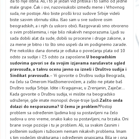
da to nije istina. Ali, i to je jedan vid pritiska i to samo od jedne
male grupe. Čak i ovi, nazovisukobi između mene i Vrhovnog
suda, ne postoje. Ako biste prošli kroz sudove Srbije videli
biste sasvim obrnutu sliku. Išao sam u sve sudove osim
beogradskih, a i njih ću uskoro obići. Razgovarali smo otvoreno
o svim problemima, i nije bilo nikakvih nesporazuma. Ljudi su
sada dobili alat da sude, dobili su procesne i druge zakone, a
za mene je bitno i to što smo uspeli da im podignemo zarade.
Pre nekoliko dana doneta je odluka o povećanju plata od 10
odsto za sudije i 7,5 odsto za zaposlene.
U beogradskim
sudovima govori se da svojim izjavama narušavate ugled
pravosuđa, a takvu ocenu javno su izneli i Društvo sudija i
Sindikat pravosuđa.
– Vi govorite o Društvu sudija Beograda,
na čelu sa Omerom Hadžiomerovićem, a zašto ne pitate baš
Društvo sudija Srbije. Idite i Kragujevac, u Zrenjanin, Zaječar...
Kada govorite o Društvu sudija, vi mislite na beogradsko
udruženje, gde imate monopol dvoje-troje ljudi.
Zašto onda
dolazi do nesporazuma? U čemu je problem?
Postoji
problem sa određenim ljudima koji su postavljeni na čelo
sudova u ono vreme, onako kako su postavljeni, na brzaka. Oni
brane svoje pozicije i tu je problem. Ali, sa svakim časnim i
poštenim sudijom i tužiocem nemam nikakvih problema. Imam
s tim vodećim strukturama i određenim grupicama. Bila je i ona