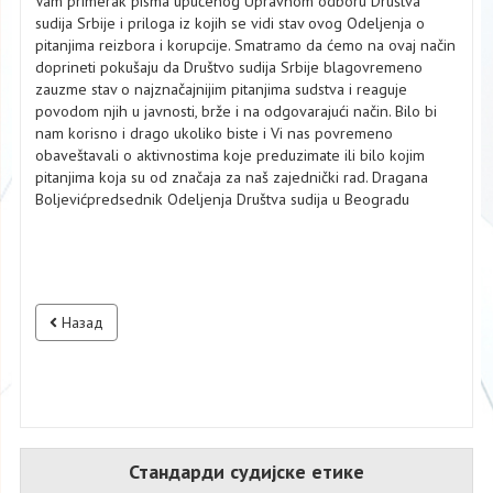
Vam primerak pisma upućenog Upravnom odboru Društva
sudija Srbije i priloga iz kojih se vidi stav ovog Odeljenja o
pitanjima reizbora i korupcije. Smatramo da ćemo na ovaj način
doprineti pokušaju da Društvo sudija Srbije blagovremeno
zauzme stav o najznačajnijim pitanjima sudstva i reaguje
povodom njih u javnosti, brže i na odgovarajući način. Bilo bi
nam korisno i drago ukoliko biste i Vi nas povremeno
obaveštavali o aktivnostima koje preduzimate ili bilo kojim
pitanjima koja su od značaja za naš zajednički rad. Dragana
Boljevićpredsednik Odeljenja Društva sudija u Beogradu
Назад
Стандарди судијске етике