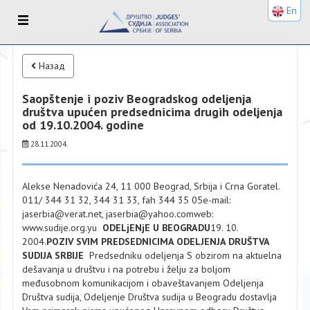
En
Назад
Saopštenje i poziv Beogradskog odeljenja
društva upućen predsednicima drugih odeljenja
od 19.10.2004. godine
28.11.2004.
Alekse Nenadovića 24, 11 000 Beograd, Srbija i Crna Goratel.
011/ 344 31 32, 344 31 33, fah 344 35 05e-mail:
jaserbia@verat.net, jaserbia@yahoo.comweb:
www.sudije.org.yu
ODELjENjE U BEOGRADU
19. 10.
2004.
POZIV SVIM PREDSEDNICIMA ODELJENJA DRUŠTVA
SUDIJA SRBIJE
Predsedniku odeljenja S obzirom na aktuelna
dešavanja u društvu i na potrebu i želju za boljom
međusobnom komunikacijom i obaveštavanjem Odeljenja
Društva sudija, Odeljenje Društva sudija u Beogradu dostavlja