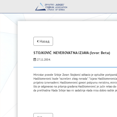
Назад
STOJKOVIĆ: NEVEROVATNA IZJAVA (Izvor: Beta)
27.11.2004.
Ministar pravde Srbije Zoran Stojković odbacio je optužbe portparol
Hadžiomerović bude "razrešen zbog nerada". "Izjava Hadžiomerovića 
prijatno iznenađeni. Hadžiomerović govori potpunu neistinu, minista
što je odgovarao na pitanja građana.Hadžiomerović je juče rekao da d
da prethodna Vlada Srbije kao ni sadašnja vlada nisu dobro radile je