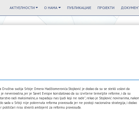
АКТУЕЛНОСТИ
О НАМА
ПУБЛИКАЦИЈЕ
ПРОЈЕКТИ
ДОКУМЕНТ
a Društva sudija Srbije Omera Hadžiomerovića.Stojković je dodao da su se stekli uslovi da
je neverovatna, jer je Savet Evrope konstatovao da su izvršene temeljite reforme, i da su
rstvo radi maksimalno, a napadaju nas ljudi koji ne rade", rekao je Stojković novinarima, nako
o sada u Srbiji nije pokrenuta reforma pravosuđa jer ne postoji nacionalna strategija, i dodao
r političari nisu stvorili ambijent za reformu pravosuđa.