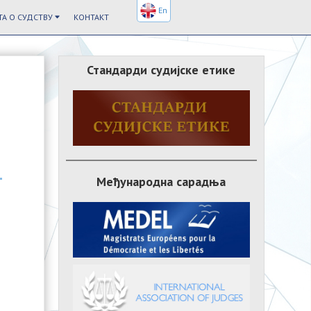
En
А О СУДСТВУ
КОНТАКТ
Стандарди судијске етике
Међународна сарадња
n