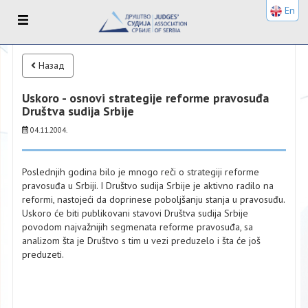
En
Назад
Uskoro - osnovi strategije reforme pravosuđa
Društva sudija Srbije
04.11.2004.
Poslednjih godina bilo je mnogo reči o strategiji reforme
pravosuđa u Srbiji. I Društvo sudija Srbije je aktivno radilo na
reformi, nastojeći da doprinese poboljšanju stanja u pravosuđu.
Uskoro će biti publikovani stavovi Društva sudija Srbije
povodom najvažnijih segmenata reforme pravosuđa, sa
analizom šta je Društvo s tim u vezi preduzelo i šta će još
preduzeti.