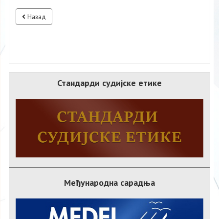
Назад
Стандарди судијске етике
Међународна сарадња