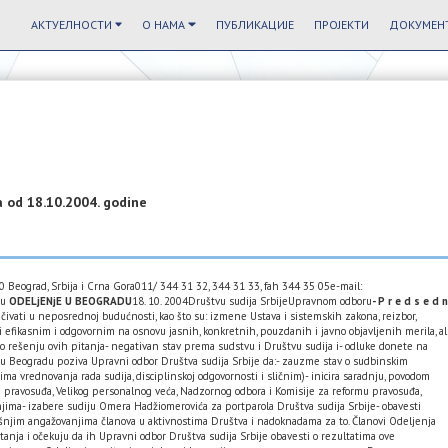
АКТУЕЛНОСТИ
О НАМА
ПУБЛИКАЦИЈЕ
ПРОЈЕКТИ
ДОКУМЕНТ
a od 18.10.2004. godine
 Beograd, Srbija i Crna Gora011/ 344 31 32, 344 31 33, fah 344 35 05e-mail:
yu
ODELjENjE U BEOGRADU
18. 10. 2004Društvu sudija SrbijeUpravnom odboru
- P r e d s e d 
lučivati u neposrednoj budućnosti, kao što su: izmene Ustava i sistemskih zakona, reizbor,
i efikasnim i odgovornim na osnovu jasnih, konkretnih, pouzdanih i javno objavljenih merila, al
 o rešenju ovih pitanja- negativan stav prema sudstvu i Društvu sudija i- odluke donete na
a u Beogradu poziva Upravni odbor Društva sudija Srbije da:- zauzme stav o sudbinskim
ima vrednovanja rada sudija, disciplinskoj odgovornosti i sličnim)- inicira saradnju, povodom
ta pravosuđa, Velikog personalnog veća, Nadzornog odbora i Komisije za reformu pravosuđa,
jima- izabere sudiju Omera Hadžiomerovića za portparola Društva sudija Srbije- obavesti
šnjim angažovanjima članova u aktivnostima Društva i nadoknadama za to. Članovi Odeljenja
nja i očekuju da ih Upravni odbor Društva sudija Srbije obavesti o rezultatima ove