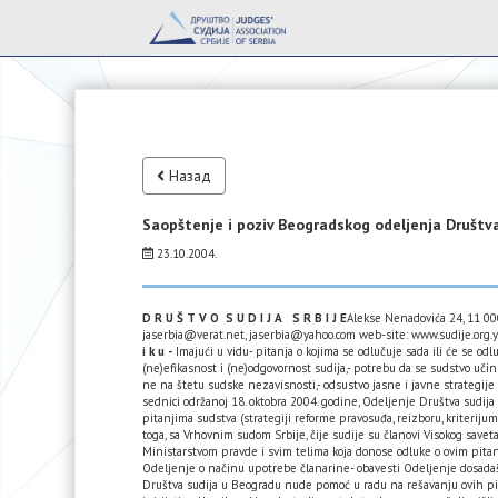
Назад
Saopštenje i poziv Beogradskog odeljenja Društv
23.10.2004.
D R U Š T V O S U D I J A S R B I J E
Alekse Nenadovića 24, 11 000
jaserbia@verat.net, jaserbia@yahoo.com web-site: www.sudije.org.
i k u -
Imajući u vidu- pitanja o kojima se odlučuje sada ili će se od
(ne)efikasnost i (ne)odgovornost sudija,- potrebu da se sudstvo učin
ne na štetu sudske nezavisnosti,- odsustvo jasne i javne strategije
sednici održanoj 18. oktobra 2004. godine, Odeljenje Društva sudij
pitanjima sudstva (strategiji reforme pravosuđa, reizboru, kriterijum
toga, sa Vrhovnim sudom Srbije, čije sudije su članovi Visokog save
Ministarstvom pravde i svim telima koja donose odluke o ovim pitan
Odeljenje o načinu upotrebe članarine- obavesti Odeljenje dosada
Društva sudija u Beogradu nude pomoć u radu na rešavanju ovih pita