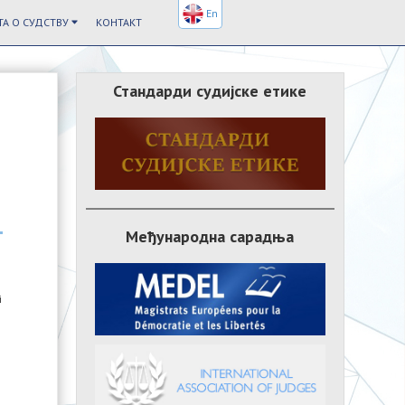
En
А О СУДСТВУ
КОНТАКТ
Стандарди судијске етике
Међународна сарадња
n
i