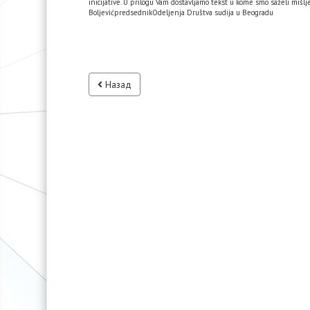
inicijative. U prilogu Vam dostavljamo tekst u kome smo saželi mišlje
BoljevićpredsednikOdeljenja Društva sudija u Beogradu
Назад