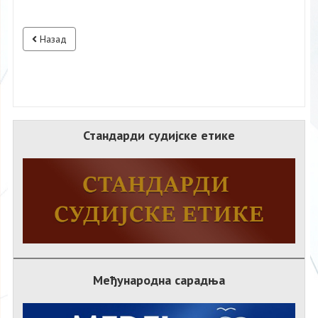
Назад
Стандарди судијске етике
Међународна сарадња