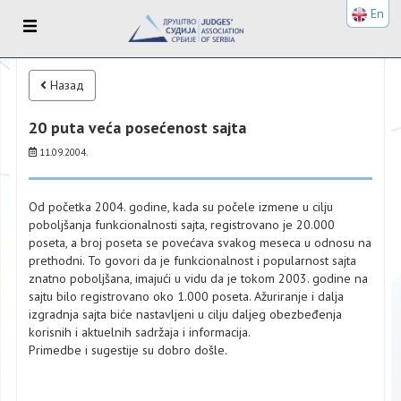
En
Назад
20 puta veća posećenost sajta
11.09.2004.
Od početka 2004. godine, kada su počele izmene u cilju
poboljšanja funkcionalnosti sajta, registrovano je 20.000
poseta, a broj poseta se povećava svakog meseca u odnosu na
prethodni. To govori da je funkcionalnost i popularnost sajta
znatno poboljšana, imajući u vidu da je tokom 2003. godine na
sajtu bilo registrovano oko 1.000 poseta. Ažuriranje i dalja
izgradnja sajta biće nastavljeni u cilju daljeg obezbeđenja
korisnih i aktuelnih sadržaja i informacija.
Primedbe i sugestije su dobro došle.