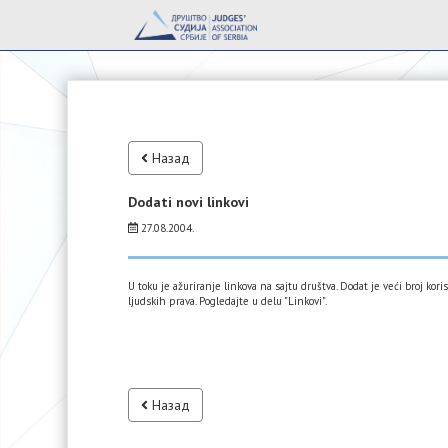
Назад
Dodati novi linkovi
27.08.2004.
U toku je ažuriranje linkova na sajtu društva. Dodat je veći broj ko
ljudskih prava. Pogledajte u delu "Linkovi".
Назад