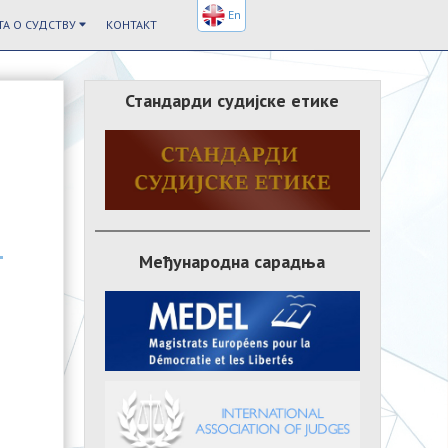
En
А О СУДСТВУ
КОНТАКТ
Стандарди судијске етике
Међународна сарадња