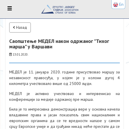
En
Назад
Саопштење МЕДЕЛ након одржаног "Тихог
марша" у Варшави
13.01.2020.
МЕДЕЛ је 11. јануара 2020. године присуствовао маршу за
независност правосуђа, у којем је у колони дугој 4
километра учествовало више од 25000 људи.
МЕДЕЛ је активно учествовао и интервенисао на
конференцији за медије одржаној пре марша.
Била је то импресивна демонстрација вере у основна начела
владавине права и јасан показатељ свим националним и
европским органима да се те вредности налазе у самом
срцу Европске уније и да грађани никад неће престати да се