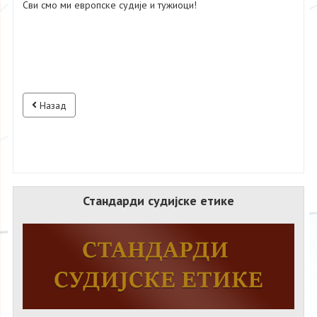
Сви смо ми европске судије и тужиоци!
Назад
Стандарди судијске етике