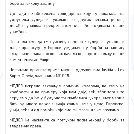
боре за њихову заштиту.
До сада незабележена солидарност коју су показала сва
удружења судија и тужилаца из других земаља је овај
догађај учинила прекретницом која ће годинама остати
упамћена.
Показали смо да смо уистину европске судије и тужиоци и
да је правосуђе у Европи уједињено у борби за заштиту
владавине права и основних начела која представљају општи
камен темељац Уније.
Честитамо организаторима марша: удружењима Iustitia и Lex
Super Omnia, члановима МЕДЕЛ.
МЕДЕЛ искрено захваљује пољским колегама, не само на
храбрости и на примеру који нам дају, већ због тога што
верујемо да ће у будућности симболика јучерашњег марша
бити од много већег значаја свима нама у целој Европској
унији, већа и од помоћи које смо ми могли да им пружимо.
МЕДЕЛ ће наставити са потпуном посвећеношћу борби за
владавину права.