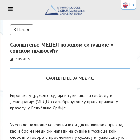
En
Назад
Саопштење МЕДЕЛ поводом ситуације у
српском правосуђу
16.09.2019.
САОПШТЕЊЕ ЗА МЕДИЈЕ
Европско удружење судија и тужилаца за слободу и
демократије (МЕДЕЛ) са забринутошћу прати прилике у
правосуђу Републике Србије.
Учестало подношење кривичних и дисциплинских пријава,
као и бројни медијски напади на судије и тужиоце који
слободно говоре о проблемима у судству и тужилаштву или