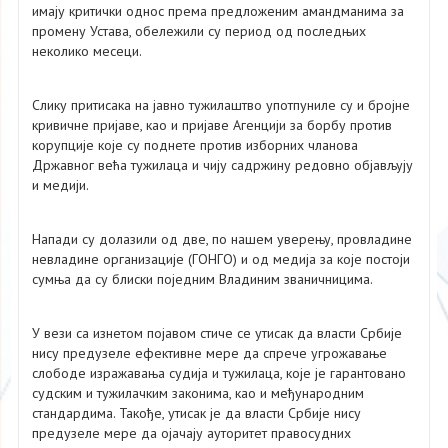
имају критички однос према предложеним амандманима за
промену Устава, обележили су период од последњих
неколико месеци.
Слику притисака на јавно тужилаштво употпуниле су и бројне
кривичне пријаве, као и пријаве Агенцији за борбу против
корупције које су поднете против изборних чланова
Државног већа тужилаца и чију садржину редовно објављују
и медији.
Напади су долазили од две, по нашем уверењу, провладине
невладине организације (ГОНГО) и од медија за које постоји
сумња да су блиски поједним Владиним званичницима.
У вези са изнетом појавом стиче се утисак да власти Србије
нису предузеле ефективне мере да спрече угрожавање
слободе изражавања судија и тужилаца, које је гарантовано
судским и тужилачким законима, као и међународним
стандардима. Такође, утисак је да власти Србије нису
предузеле мере да ојачају ауторитет правосудних