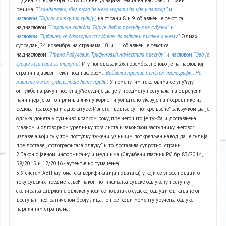
речима:
“
Скандалозно, због тога ће неко морати да иде у затвор ”
и
насловом
“Тајкун поткупио судију”
,
на страни 8. и 9. објављен је текст са
наднасловом
“Страшан скандал. Тајкун добио пресуду пре суђења”
и
насловом:
“Врбашки се договорио са судијом да забрани писање о њему”
.
Одмах
сутрадан, 24. новембра, на странама 10. и 11. објављен је текст са
наднасловом:
“Ирена Радуловић Трифуновић наместила пресуду”
и насловом
“Ово је
судија која ради за тајкуна”
.
И у понедељак 26. новембра, поново је на насловној
страни најављен текст под насловом:
“Врбашки претио Српском телеграфу... Не
пишите о мом судији, лоше ћете проћи”
.
У поменутим текстовима се упућују
оптужбе на рачун поступајуће судије да је у предмету поступала на одређени
начин јер је за то примила личну корист и уопштено указује на посреднике из
редова правосуђа и адвокатуре. Изнете тврдње су “поткрепљене” закључком да је
одлука донета у сумњиво кратком року, пре него што је тужба и достављена
главном и одговорном уреднику тога листа и законском заступнику његовог
издавача који су у том поступку тужени, уз ничим поткрепљен навод да је судија
пре доставе ,,фотографисала одлуку” и то доставила супротној страни.
2 Закон о јавном информисању и медијима (Службени гласник РС бр. 83/2014,
58/2015 и 12/2016 - аутентично тумачење)
3 У систем АВП (аутоматска верификација података) у који се уносе подаци о
току судских предмета, већ након потписивања судске одлуке (у поступку
скенирања садржине одлуке) уноси се податак о судској одлуци од када је он
доступан неограниченом броју лица. То претходи моменту уручења одлуке
парничним странкама.