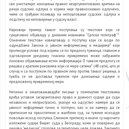
све учесталијег изношења правно неаргументованих критика на
рачун судских одлука о којима није правноснажно одлучено,
чиме се грађани позивају на непоштовање судских одлука и
подстичу на неповерење у судску власт.
Најновији пример таквог поступања су текстови који се
1
сукцесивно објављују у дневним новинама “Српски телеграф”
.
Означени текстови извештавају о поступку који се води по
2
одредбама Закона о јавном информисању и медијима
који
прописује услове под којима се по предлогу тужиоца, главном и
одговорном уреднику гласила привремено може забранити
поновно објављивање истих информацијa. О таквом предлогу се
3
решава у кратким роковима који се мере сатима
(48 сати), што је
случај и са поступком по правном леку против таквог решења, а
тужба се не доставља туженом пре доношења одлуке о
предложеној привременој мери.
Нетачно и омаловажавајуће писање у поменутим текстовима
вређа уставом загарантовано право и дужност судије да суди
независно и непристрасно, указује на одсуство намере да се
јавност информише тачно и потпуно, као и на намеру да се
притиском на првостепени и жалбени суд, за тужене исходује
повољан исход поступка. Сличном притиску и иначе су нарочито
изложене судије Вишег суда у Београду, коме је поверено да
решава “медијске” спорове за територију целе државе. Законито