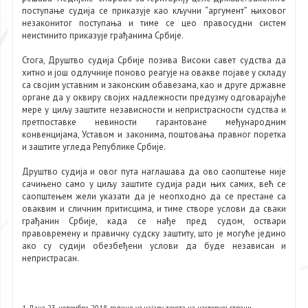
поступање судија се приказује као кључни “аргумент” њиховог
незаконитог поступања и тиме се цео правосудни систем
неистинито приказује грађанима Србије.
Стога, Друштво судија Србије позива Високи савет судства да
хитно и још одлучније поново реагује на овакве појаве у складу
са својим уставним и законским обавезама, као и друге државне
органе да у оквиру својих надлежности предузму одговарајуће
мере у циљу заштите независности и непристрасности судства и
претпоставке невиности гарантоване међународним
конвенцијама, Уставом и законима, поштовања правног поретка
и заштите угледа Републике Србије.
Друштво судија и овог пута наглашава да ово саопштење није
сачињено само у циљу заштите судија ради њих самих, већ се
саопштењем жели указати да је неопходно да се престане са
оваквим и сличним притисцима, и тиме створе услови да сваки
грађанин Србије, када се нађе пред судом, оствари
правовремену и правичну судску заштиту, што је могуће једино
ако су судији обезбеђени услови да буде независан и
непристрасан.
1 Дана 23. новембра 2018. године, уз најаву текста на насловној страни