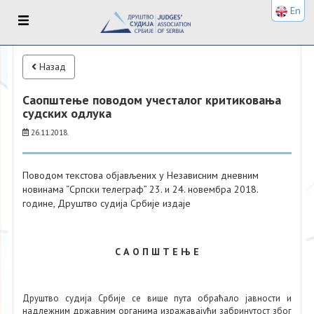
En
Назад
Саопштење поводом учесталог критиковања
судских одлука
26.11.2018.
Поводом текстова објављених у Независним дневним
новинама “Српски телеграф” 23. и 24. новембра 2018.
године, Друштво судија Србије издаје
С А О П Ш Т Е Њ Е
Друштво судија Србије се више пута обраћало јавности и
надлежним државним органима изражавајући забринутост због