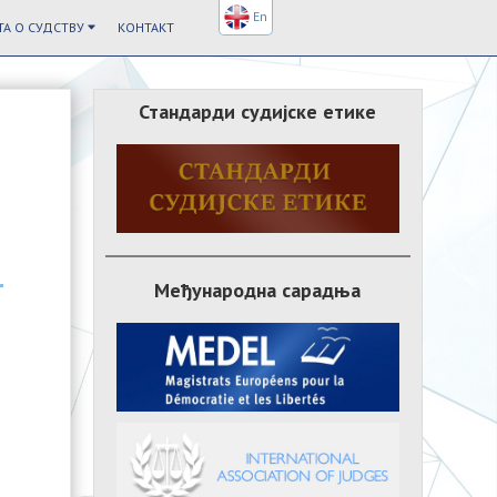
En
А О СУДСТВУ
КОНТАКТ
Стандарди судијске етике
Међународна сарадња