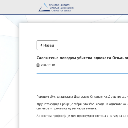
Назад
Саопштење поводом убиства адвоката Огњано
30.07.2018.
Поводом убиства адвоката Драгослава Огњановића, Друштво суд
Друштво судија Србије је забринуто због напада на адвокате ко
све мере у проналажењу учиниоца злочина.
Адвокатска професија је део правосудног система и напад на ад