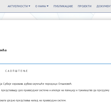
АКТУЕЛНОСТИ
О НАМА
ПУБЛИКАЦИЈЕ
ПРОЈЕКТИ
ДОКУМЕНТ
вића
С А О П Ш Т Е Њ Е
ија Србије изражава дубоко саучешће породици Огњановић.
ји представљају део правосудног система и апелује на полицију и тужилаштво да предузму
воката уједно представља напад на правосудни систем.