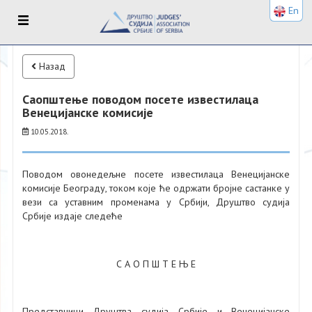
En
Назад
Саопштење поводом посете известилаца
Венецијанске комисије
10.05.2018.
Поводом овонедељне посете известилаца Венецијанске
комисије Београду, током које ће одржати бројне састанке у
вези са уставним променама у Србији, Друштво судија
Србије издаје следеће
С А О П Ш Т Е Њ Е
Представници Друштва судија Србије и Венецијанске