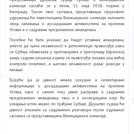
комисије састаће се у петак, 11. маја 2018. године у
Београду. Током овог састанка, представници струковног
удружења ће известиоцима Венецијанске комисије изложити
своја запажања о досадашњим активностима на промени
Устава и о садржини предложених амандмана.
Посебно ће бити указано да Нацрт уставних амандмана,
уместо да ојача независност и деполитизује правосуђе, како
се Србија обавезала у преговорима о приступању Европској
унији, садржи решења којима се правосуђе излаже још већој
контроли политике, а његова независност даље доводи у
питање.
Будући да је јавност имала оскудне и селектиране
информације о досадашњим активностима на промени
Устава, како о самом току јавне расправе и садржини
предложених амандмана, тако и о последицама које би
усвајање истих имало по грађане Србије, Друштво судија ће
јавност упознати са садржином разговора после одржаног
састанка са представницима Венецијанске комисије.