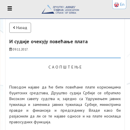
En
Назад
И судије очекују повећање плата
09.11.2017.
С А О П Ш Т Е Њ Е
Поводом најаве да ће бити повећане плате корисницима
буџетских средстава, Друштво судија Србије се обратило
Високом савету судства и, заједно са Удружењем јавних
тужилаца и заменика јавних тужилаца Србије, министрима
правде и финансија и председнику Владе како би
разјаснили да ли се те најаве односе и на плате носилаца
правосудних функција.