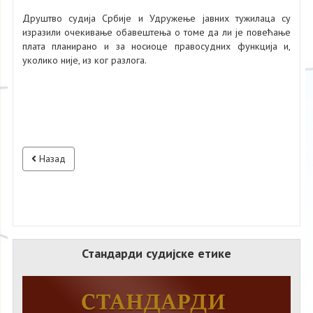
Друштво судија Србије и Удружење јавних тужилаца су
изразили очекивање обавештења о томе да ли је повећање
плата планирано и за носиоце правосудних функција и,
уколико није, из ког разлога.
Назад
Стандарди судијске етике