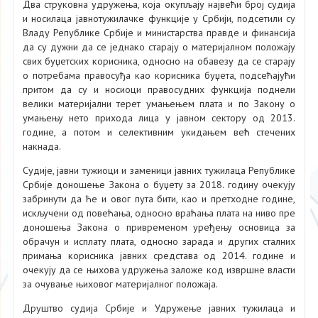
Два струковна удружења, која окупљају највећи број судија
и носилаца јавнотужилачке функције у Србији, подсетили су
Владу Републике Србије и министарства правде и финансија
да су дужни да се једнако старају о материјалном положају
свих буџетских корисника, односно на обавезу да се старају
о потребама правосуђа као корисника буџета, подсећајући
притом да су и носиоци правосудних функција поднели
велики материјални терет умањењем плата и по Закону о
умањењу нето прихода лица у јавном сектору од 2013.
године, а потом и селективним укидањем већ стечених
накнада.
Судије, јавни тужиоци и заменици јавних тужилаца Републике
Србије доношење Закона о буџету за 2018. годину очекују
забринути да ће и овог пута бити, као и претходне године,
искључени од повећања, односно враћања плата на ниво пре
доношења Закона о привременом уређењу основица за
обрачун и исплату плата, односно зарада и других сталних
примања корисника јавних средстава од 2014. године и
очекују да се њихова удружења заложе код извршне власти
за очување њиховог материјалног положаја.
Друштво судија Србије и Удружење јавних тужилаца и