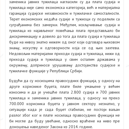
заменика јавних тужилаца нагласили су да плата судија и
тужилаца није само економска категорија, већ и материјална
гаранција судијске независности и тужилачке самосталности.
Терет економских недаћа судије и тужиоци су поделили са
суграђанима без замерки. Међутим, искључивање судија и
тужилаца из најављеног повећања плата представљало би
дискриминацију и довело до тога да плата судија и тужилаца
буде на нивоу знатно нижем од оног који одговара њиховом
знању, искуству и одговорности која се од њих захтева.
Недовољни материјални приходи судија и тужилаца, нижи од
прихода судија и тужилаца у свим осталим државама у
окружењу, доприносе урушавању достојанства судијске и
тужилачке функције у Републици Србији.
Будући да су носиоцима правосудних функција, у односу на
друге кориснике буџета, плате биле умањене у већим
износима и да је учешће плата 2.800 судија и 700 јавних
тужилаца и заменика јавних тужилаца, у односу на преко
700.000 корисника буџета у јавном сектору незнатно, у
ситуацији када је сада буџет стабилан, не постоји ваљан
разлог због ког и плате носилаца правосудних функција не
би могле да буду увећане, односно враћене на ниво пре
доношења наведеног Закона из 2014. године.