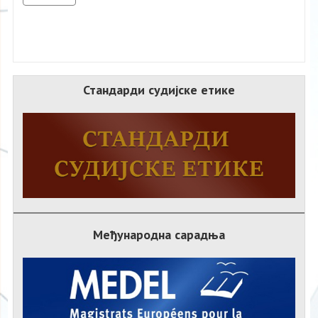
Стандарди судијске етике
Међународна сарадња