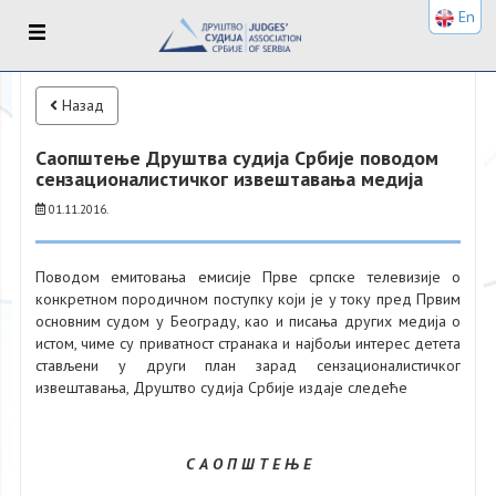
En
Назад
Саопштење Друштва судија Србије поводом
сензационалистичког извештавања медија
01.11.2016.
Поводом емитовања емисије Прве српске телевизије о
конкретном породичном поступку који је у току пред Првим
основним судом у Београду, као и писања других медија о
истом, чиме су приватност странака и најбољи интерес детета
стављени у други план зарад сензационалистичког
извештавања, Друштво судија Србије издаје следеће
С А О П Ш Т Е Њ Е