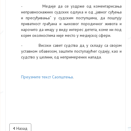
- Медије да се уздрже од коментарисања
неправноснажних судских одлука и од „јавног суђења
и пресуђивања“ у судским поступцима, да поштују
приватност грађана и њиховог породичног живота и
нарочито да имају у виду интерес детета, коме ни под
којим околностима није место у медијској сфери.
- Високи савет судства да, у складу са својом
уставном обавезом, заштити поступајућег судију, као и
судство у целини, од непримерених напада.
Преузмите текст Саопштења
.
Назад