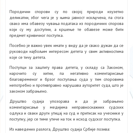
Породични спорови су по својој природи изузетно
деликатни, због чега је у њима јавност искључена, па стога
свако има обавезу чувања података из породичних спорова
који су му доступни, а кршење те обавезе може бити
предмет кривичног поступка.
Посебно је важно увек имати у виду да је свако дужан да се
руководи најбољим интересом детета у свим активностима
које се тичу детета.
Поступци за заштиту права детета, у складу са Законом,
нарочито су хитни, па негативно коментарисање
благовременог и брзог поступања суда у тим споровима
непотребно и противправно нарушава ауторитет суда, што је
законом забрањено.
Друштво судија упозорава и да је забрањено
коментарисање у медијима неправноснажних судских
одлука и сваки други утицај на суд и притисак на учеснике у
поступку, јер се тиме утиче на ток и исход судског поступка.
Из наведених разлога, Друштво судија Србије позива: