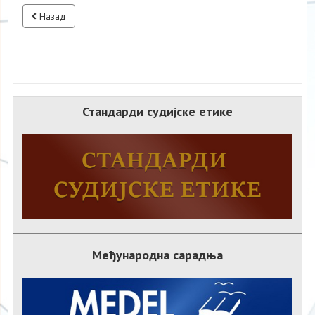
Назад
Стандарди судијске етике
Међународна сарадња