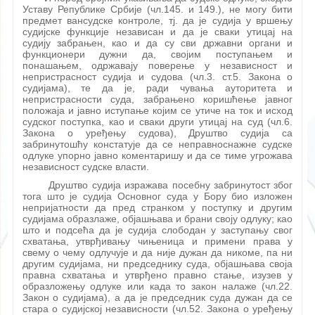
Уставу Републике Србије (чл.145. и 149.), не могу бити
предмет вансудске контроле, тј. да је судија у вршењу
судијске функције независан и да је сваки утицај на
судију забрањен, као и да су сви државни органи и
функционери дужни да, својим поступањем и
понашањем, одржавају поверење у независност и
непристрасност судија и судова (чл.3. ст.5. Закона о
судијама), те да је, ради чувања ауторитета и
непристрасности суда, забрањено коришћење јавног
положаја и јавно иступање којим се утиче на ток и исход
судског поступка, као и сваки други утицај на суд (чл.6.
Закона о уређењу судова), Друштво судија са
забринутошћу констатује да се неправноснажне судске
одлуке упорно јавно коментаришу и да се тиме угрожава
независност судске власти.
Друштво судија изражава посебну забринутост због
тога што је судија Основног суда у Бору био изложен
непријатности да пред странком у поступку и другим
судијама образлаже, објашњава и брани своју одлуку; као
што и подсећа да је судија слободан у заступању свог
схватања, утврђивању чињеница и примени права у
свему о чему одлучује и да није дужан да никоме, па ни
другим судијама, ни председнику суда, објашњава своја
правна схватања и утврђено правно стање, изузев у
образложењу одлуке или када то закон налаже (чл.22.
Закон о судијама), а да је председник суда дужан да се
стара о судијској независности (чл.52. Закона о уређењу