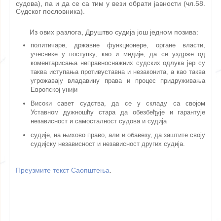
судова), па и да се са тим у вези обрати јавности (чл.58.
Судског пословника).
Из ових разлога, Друштво судија још једном позива:
политичаре, државне функционере, органе власти,
учеснике у поступку, као и медије, да се уздрже од
коментарисања неправноснажних судских одлука јер су
таква иступања противуставна и незаконита, а као таква
угрожавају владавину права и процес придруживања
Европској унији
Високи савет судства, да се у складу са својом
Уставном дужношћу стара да обезбеђује и гарантује
независност и самосталност судова и судија
судије, на њихово право, али и обавезу, да заштите своју
судијску независност и независност других судија.
Преузмите текст Саопштења
.