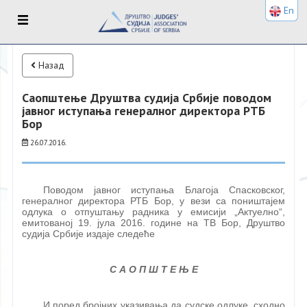
En
Назад
Саопштење Друштва судија Србије поводом
јавног иступања генералног директора РТБ
Бор
26.07.2016.
Поводом јавног иступања Благоја Спасковског,
генералног директора РТБ Бор, у вези са поништајем
одлука о отпуштању радника у емисији „Актуелно“,
емитованој 19. јула 2016. године на ТВ Бор, Друштво
судија Србије издаје следеће
С А О П Ш Т Е Њ Е
И поред бројних указивања да судске одлуке, сходно